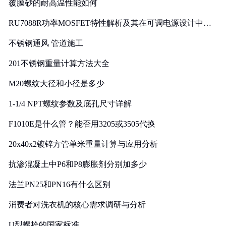
覆膜砂的耐高温性能如何
RU7088R功率MOSFET特性解析及其在可调电源设计中的
实践
不锈钢通风 管道施工
201不锈钢重量计算方法大全
M20螺纹大径和小径是多少
1-1/4 NPT螺纹参数及底孔尺寸详解
F1010E是什么管？能否用3205或3505代换
20x40x2镀锌方管单米重量计算与应用分析
抗渗混凝土中P6和P8膨胀剂分别加多少
法兰PN25和PN16有什么区别
消费者对洗衣机的核心需求调研与分析
U型螺栓的国家标准