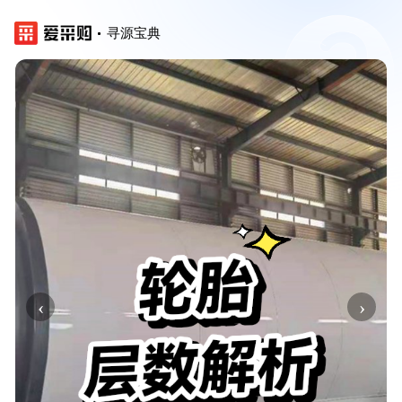
寻源宝典
‹
›