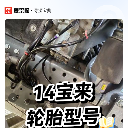
寻源宝典
‹
›