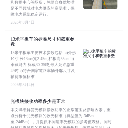
和数据中心等场所，凭借自身优势满
足不同领域对电力供应的高要求，保
障电力系统稳定运行。
2026年8月4日
13米平板车的标准尺寸和载重参
数
13米平板车主要技术参数包括: a)外形
尺寸:长13m×宽2.45m,栏板高55cm b)
承载能力:标载30-35吨,最大允许总重
49吨 c)符合国家道路车辆外廓尺寸及
轴荷限值标准
2026年8月4日
光模块接收功率多少是正常
本文详细解答光模块接收功率的正常范围及影响因素，重
点分析千兆光模块的收光标准（典型值为-3dBm
至-24dBm），并提供不同速率光模块的参考值表格。同时
解释功率异常的常见原因（如光纤损耗、连接器问题）及