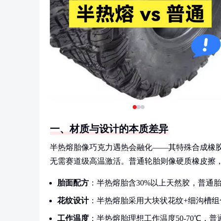
一、材质与设计的本质差异
半热熔胎像巧克力遇热会融化——其特殊合成橡
无需赛道级高温激活。普通轮胎则像硬质橡皮擦
胎面配方
：半热熔胎含30%以上天然胶，普通
花纹设计
：半热熔胎采用大块状花纹+细沟槽组
工作温度
：半热熔胎理想工作温度50-70℃，