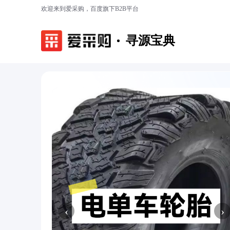
欢迎来到爱采购，百度旗下B2B平台
寻源宝典
‹
›