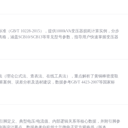
/T 10228-2015），提供1000kVA变压器损耗计算实例，分步
，涵盖SCB10/SCB13等常见型号参数，指导用户快速掌握变压器
法（理论公式法、查表法、在线工具法），重点解析了黄铜棒密度取
计算案例、误差分析及选材建议，数据参考GB/T 4423-2007等国家标
括各引脚定义、典型电压/电流值、内部逻辑关系等核心数据，并附引脚参
电路设计要点，数据参考自杭州士兰微电子官方规格书（版本