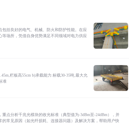
点包括良好的电气、机械、防火和防护性能。在应
心等场所，凭借自身优势满足不同领域对电力供应
5m,栏板高55cm b)承载能力:标载30-35吨,最大允
标准
点分析千兆光模块的收光标准（典型值为-3dBm至-24dBm），并
常的常见原因（如光纤损耗、连接器问题）及解决方案，帮助用户快