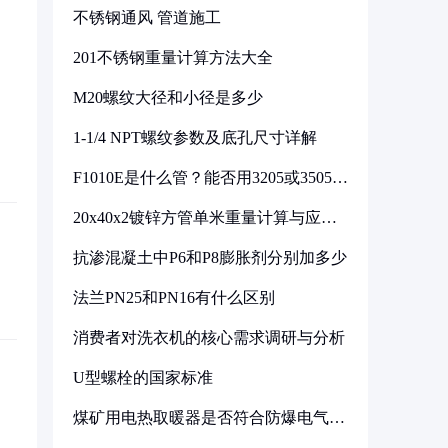
不锈钢通风 管道施工
201不锈钢重量计算方法大全
M20螺纹大径和小径是多少
1-1/4 NPT螺纹参数及底孔尺寸详解
F1010E是什么管？能否用3205或3505代
换
20x40x2镀锌方管单米重量计算与应用
分析
抗渗混凝土中P6和P8膨胀剂分别加多少
法兰PN25和PN16有什么区别
消费者对洗衣机的核心需求调研与分析
U型螺栓的国家标准
煤矿用电热取暖器是否符合防爆电气设
备标准