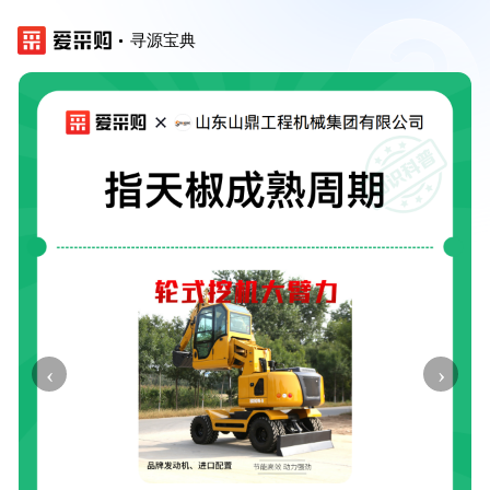
寻源宝典
‹
›