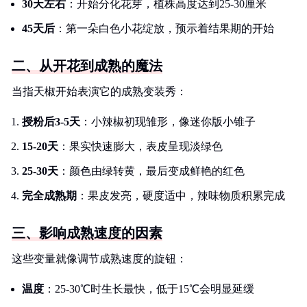
30天左右
：开始分化花芽，植株高度达到25-30厘米
45天后
：第一朵白色小花绽放，预示着结果期的开始
二、从开花到成熟的魔法
当指天椒开始表演它的成熟变装秀：
授粉后3-5天
：小辣椒初现雏形，像迷你版小锥子
15-20天
：果实快速膨大，表皮呈现淡绿色
25-30天
：颜色由绿转黄，最后变成鲜艳的红色
完全成熟期
：果皮发亮，硬度适中，辣味物质积累完成
三、影响成熟速度的因素
这些变量就像调节成熟速度的旋钮：
温度
：25-30℃时生长最快，低于15℃会明显延缓