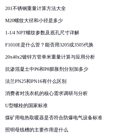
201不锈钢重量计算方法大全
M20螺纹大径和小径是多少
1-1/4 NPT螺纹参数及底孔尺寸详解
F1010E是什么管？能否用3205或3505代换
20x40x2镀锌方管单米重量计算与应用分析
抗渗混凝土中P6和P8膨胀剂分别加多少
法兰PN25和PN16有什么区别
消费者对洗衣机的核心需求调研与分析
U型螺栓的国家标准
煤矿用电热取暖器是否符合防爆电气设备标准
照明母线槽的主要作用是什么