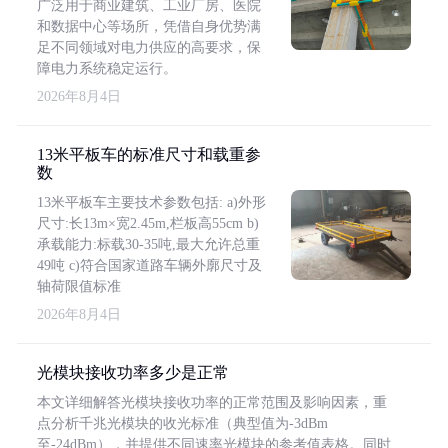
广泛用于商业建筑、工业厂房、医院
和数据中心等场所，凭借自身优势满
足不同领域对电力供应的高要求，保
障电力系统稳定运行。
2026年8月4日
13米平板车的标准尺寸和载重参
数
13米平板车主要技术参数包括: a)外形
尺寸:长13m×宽2.45m,栏板高55cm b)
承载能力:标载30-35吨,最大允许总重
49吨 c)符合国家道路车辆外廓尺寸及
轴荷限值标准
2026年8月4日
光模块接收功率多少是正常
本文详细解答光模块接收功率的正常范围及影响因素，重
点分析千兆光模块的收光标准（典型值为-3dBm
至-24dBm），并提供不同速率光模块的参考值表格。同时