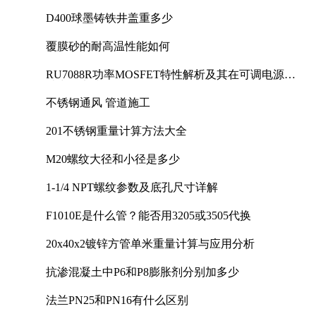
D400球墨铸铁井盖重多少
覆膜砂的耐高温性能如何
RU7088R功率MOSFET特性解析及其在可调电源设
计中的实践
不锈钢通风 管道施工
201不锈钢重量计算方法大全
M20螺纹大径和小径是多少
1-1/4 NPT螺纹参数及底孔尺寸详解
F1010E是什么管？能否用3205或3505代换
20x40x2镀锌方管单米重量计算与应用分析
抗渗混凝土中P6和P8膨胀剂分别加多少
法兰PN25和PN16有什么区别