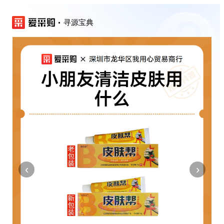
寻源宝典
‹
›