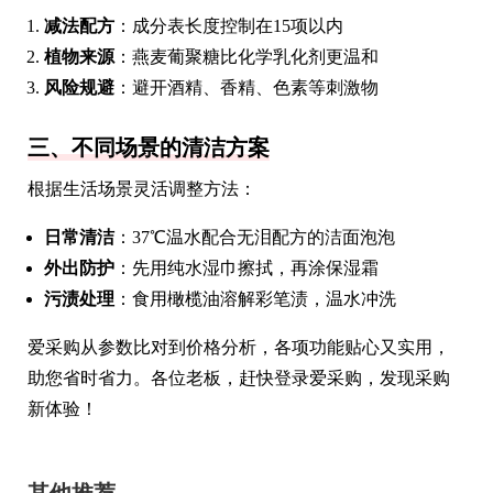
减法配方
：成分表长度控制在15项以内
植物来源
：燕麦葡聚糖比化学乳化剂更温和
风险规避
：避开酒精、香精、色素等刺激物
三、不同场景的清洁方案
根据生活场景灵活调整方法：
日常清洁
：37℃温水配合无泪配方的洁面泡泡
外出防护
：先用纯水湿巾擦拭，再涂保湿霜
污渍处理
：食用橄榄油溶解彩笔渍，温水冲洗
爱采购从参数比对到价格分析，各项功能贴心又实用，
助您省时省力。各位老板，赶快登录爱采购，发现采购
新体验！
其他推荐