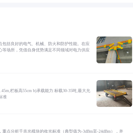
点包括良好的电气、机械、防火和防护性能。在应
心等场所，凭借自身优势满足不同领域对电力供应
5m,栏板高55cm b)承载能力:标载30-35吨,最大允
标准
点分析千兆光模块的收光标准（典型值为-3dBm至-24dBm），并