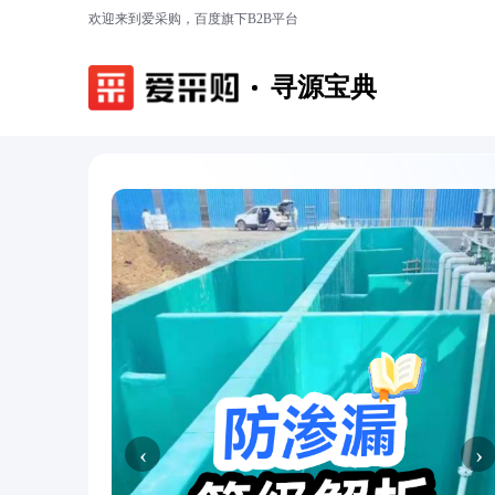
欢迎来到爱采购，百度旗下B2B平台
寻源宝典
‹
›