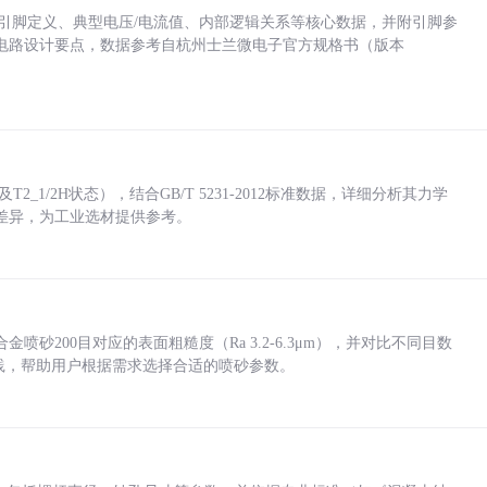
括各引脚定义、典型电压/电流值、内部逻辑关系等核心数据，并附引脚参
电路设计要点，数据参考自杭州士兰微电子官方规格书（版本
_1/2H状态），结合GB/T 5231-2012标准数据，详细分析其力学
差异，为工业选材提供参考。
砂200目对应的表面粗糙度（Ra 3.2-6.3μm），并对比不同目数
业实践，帮助用户根据需求选择合适的喷砂参数。