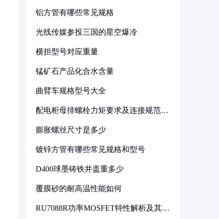
铝方管有哪些常见规格
光线传媒参投三国的星空爆冷
横担型号对应重量
锰矿石产品化合水含量
曲臂车规格型号大全
配电柜母排螺栓力矩要求及连接规范详
解
膨胀螺丝尺寸是多少
镀锌方管有哪些常见规格和型号
D400球墨铸铁井盖重多少
覆膜砂的耐高温性能如何
RU7088R功率MOSFET特性解析及其在
可调电源设计中的实践