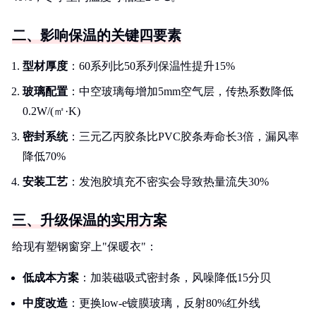
二、影响保温的关键四要素
型材厚度
：60系列比50系列保温性提升15%
玻璃配置
：中空玻璃每增加5mm空气层，传热系数降低
0.2W/(㎡·K)
密封系统
：三元乙丙胶条比PVC胶条寿命长3倍，漏风率
降低70%
安装工艺
：发泡胶填充不密实会导致热量流失30%
三、升级保温的实用方案
给现有塑钢窗穿上"保暖衣"：
低成本方案
：加装磁吸式密封条，风噪降低15分贝
中度改造
：更换low-e镀膜玻璃，反射80%红外线