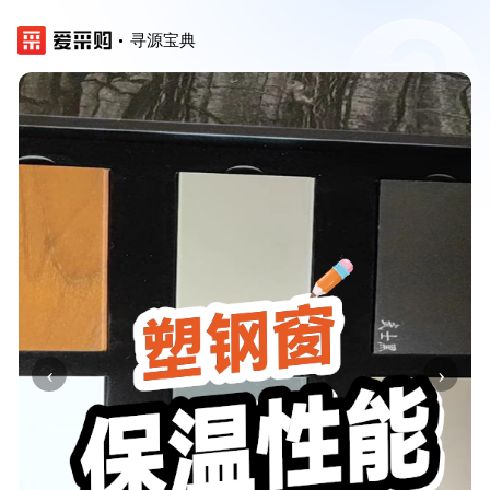
寻源宝典
‹
›