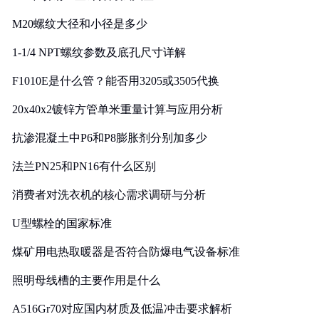
M20螺纹大径和小径是多少
1-1/4 NPT螺纹参数及底孔尺寸详解
F1010E是什么管？能否用3205或3505代换
20x40x2镀锌方管单米重量计算与应用分析
抗渗混凝土中P6和P8膨胀剂分别加多少
法兰PN25和PN16有什么区别
消费者对洗衣机的核心需求调研与分析
U型螺栓的国家标准
煤矿用电热取暖器是否符合防爆电气设备标准
照明母线槽的主要作用是什么
A516Gr70对应国内材质及低温冲击要求解析