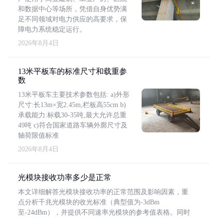
和数据中心等场所，凭借自身优势满
足不同领域对电力供应的高要求，保
障电力系统稳定运行。
2026年8月4日
13米平板车的标准尺寸和载重参
数
13米平板车主要技术参数包括: a)外形
尺寸:长13m×宽2.45m,栏板高55cm b)
承载能力:标载30-35吨,最大允许总重
49吨 c)符合国家道路车辆外廓尺寸及
轴荷限值标准
2026年8月4日
光模块接收功率多少是正常
本文详细解答光模块接收功率的正常范围及影响因素，重
点分析千兆光模块的收光标准（典型值为-3dBm
至-24dBm），并提供不同速率光模块的参考值表格。同时