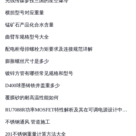
光线传媒参投三国的星空爆冷
横担型号对应重量
锰矿石产品化合水含量
曲臂车规格型号大全
配电柜母排螺栓力矩要求及连接规范详解
膨胀螺丝尺寸是多少
镀锌方管有哪些常见规格和型号
D400球墨铸铁井盖重多少
覆膜砂的耐高温性能如何
RU7088R功率MOSFET特性解析及其在可调电源设计中的
实践
不锈钢通风 管道施工
201不锈钢重量计算方法大全