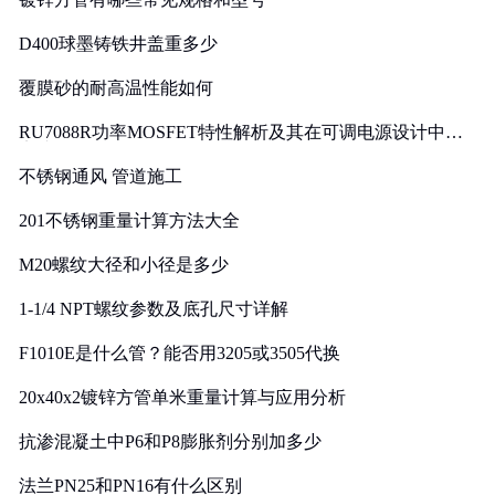
D400球墨铸铁井盖重多少
覆膜砂的耐高温性能如何
RU7088R功率MOSFET特性解析及其在可调电源设计中的
实践
不锈钢通风 管道施工
201不锈钢重量计算方法大全
M20螺纹大径和小径是多少
1-1/4 NPT螺纹参数及底孔尺寸详解
F1010E是什么管？能否用3205或3505代换
20x40x2镀锌方管单米重量计算与应用分析
抗渗混凝土中P6和P8膨胀剂分别加多少
法兰PN25和PN16有什么区别