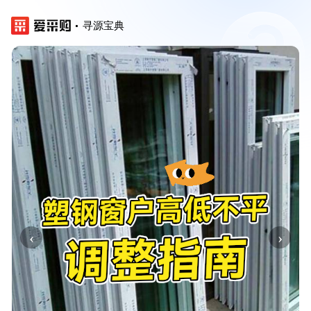
寻源宝典
‹
›