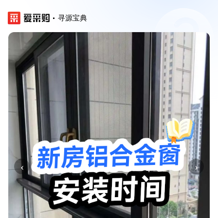
寻源宝典
‹
›