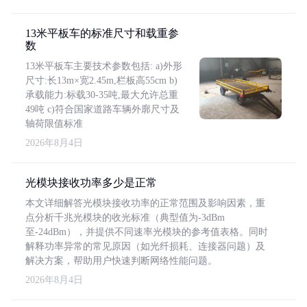
13米平板车的标准尺寸和载重参
数
13米平板车主要技术参数包括: a)外形
尺寸:长13m×宽2.45m,栏板高55cm b)
承载能力:标载30-35吨,最大允许总重
49吨 c)符合国家道路车辆外廓尺寸及
轴荷限值标准
2026年8月4日
光模块接收功率多少是正常
本文详细解答光模块接收功率的正常范围及影响因素，重
点分析千兆光模块的收光标准（典型值为-3dBm
至-24dBm），并提供不同速率光模块的参考值表格。同时
解释功率异常的常见原因（如光纤损耗、连接器问题）及
解决方案，帮助用户快速判断网络性能问题。
2026年8月4日