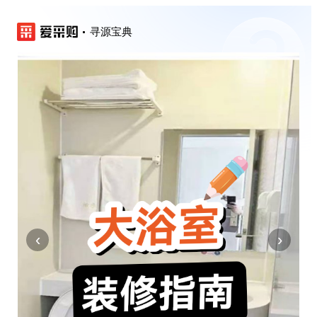
寻源宝典
‹
›