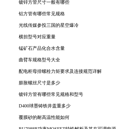
镀锌方管尺寸一般有哪些
铝方管有哪些常见规格
光线传媒参投三国的星空爆冷
横担型号对应重量
锰矿石产品化合水含量
曲臂车规格型号大全
配电柜母排螺栓力矩要求及连接规范详解
膨胀螺丝尺寸是多少
镀锌方管有哪些常见规格和型号
D400球墨铸铁井盖重多少
覆膜砂的耐高温性能如何
RU7088R功率MOSFET特性解析及其在可调电源设