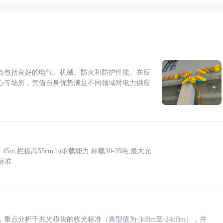
点包括良好的电气、机械、防火和防护性能。在应
心等场所，凭借自身优势满足不同领域对电力供应
5m,栏板高55cm b)承载能力:标载30-35吨,最大允
标准
点分析千兆光模块的收光标准（典型值为-3dBm至-24dBm），并