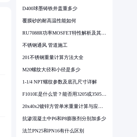
D400球墨铸铁井盖重多少
覆膜砂的耐高温性能如何
RU7088R功率MOSFET特性解析及其在
可调电源设计中的实践
不锈钢通风 管道施工
201不锈钢重量计算方法大全
M20螺纹大径和小径是多少
1-1/4 NPT螺纹参数及底孔尺寸详解
F1010E是什么管？能否用3205或3505代
换
20x40x2镀锌方管单米重量计算与应用
分析
抗渗混凝土中P6和P8膨胀剂分别加多少
法兰PN25和PN16有什么区别