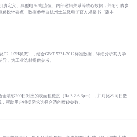
括各引脚定义、典型电压/电流值、内部逻辑关系等核心数据，并附引脚参
电路设计要点，数据参考自杭州士兰微电子官方规格书（版本
_1/2H状态），结合GB/T 5231-2012标准数据，详细分析其力学
差异，为工业选材提供参考。
砂200目对应的表面粗糙度（Ra 3.2-6.3μm），并对比不同目数
业实践，帮助用户根据需求选择合适的喷砂参数。