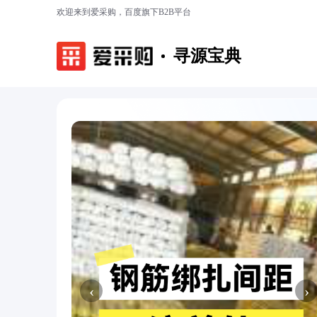
欢迎来到爱采购，百度旗下B2B平台
寻源宝典
‹
›