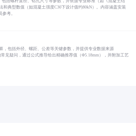
力，包括螺杆直径、钻孔尺寸等参数，并依据专业标准（如《混凝土结
方法和典型数值（如混凝土强度C30下设计值约80kN）。内容涵盖安装
员参考。
底孔计算，包括外径、螺距、公差等关键参数，并提供专业数据来源
孔尺寸的常见疑问，通过公式推导给出精确推荐值（Φ5.18mm），并附加工艺