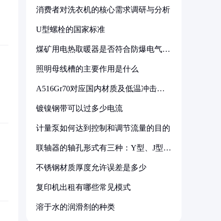
消费者对洗衣机的核心需求调研与分析
U型螺栓的国家标准
煤矿用电热取暖器是否符合防爆电气设
备标准
照明母线槽的主要作用是什么
A516Gr70对应国内材质及低温冲击要
求解析
镀镍钢带可以过多少电流
计量泵如何达到控制和调节流量的目的
联轴器的轴孔形式有三种：Y型、J型、
Z型
不锈钢材质厚度允许误差是多少
复印机出租有哪些常见模式
溶于水的润滑剂的种类