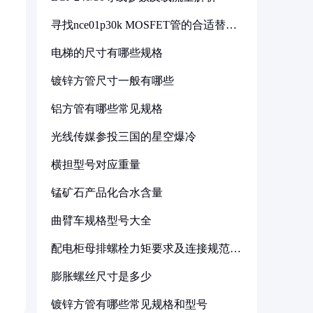
寻找nce01p30k MOSFET管的合适替代
型号
电梯的尺寸有哪些规格
镀锌方管尺寸一般有哪些
铝方管有哪些常见规格
光线传媒参投三国的星空爆冷
横担型号对应重量
锰矿石产品化合水含量
曲臂车规格型号大全
配电柜母排螺栓力矩要求及连接规范详
解
膨胀螺丝尺寸是多少
镀锌方管有哪些常见规格和型号