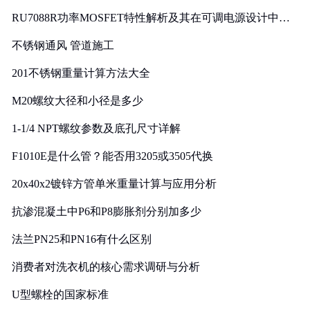
RU7088R功率MOSFET特性解析及其在可调电源设计中的
实践
不锈钢通风 管道施工
201不锈钢重量计算方法大全
M20螺纹大径和小径是多少
1-1/4 NPT螺纹参数及底孔尺寸详解
F1010E是什么管？能否用3205或3505代换
20x40x2镀锌方管单米重量计算与应用分析
抗渗混凝土中P6和P8膨胀剂分别加多少
法兰PN25和PN16有什么区别
消费者对洗衣机的核心需求调研与分析
U型螺栓的国家标准