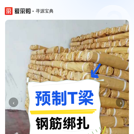
寻源宝典
‹
›