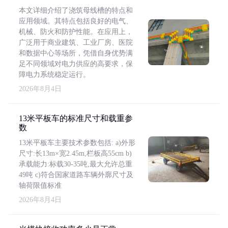
本文详细介绍了浇筑母线槽的特点和
应用领域。其特点包括良好的电气、
机械、防火和防护性能。在应用上，
广泛用于商业建筑、工业厂房、医院
和数据中心等场所，凭借自身优势满
足不同领域对电力供应的高要求，保
障电力系统稳定运行。
2026年8月4日
13米平板车的标准尺寸和载重参
数
13米平板车主要技术参数包括: a)外形
尺寸:长13m×宽2.45m,栏板高55cm b)
承载能力:标载30-35吨,最大允许总重
49吨 c)符合国家道路车辆外廓尺寸及
轴荷限值标准
2026年8月4日