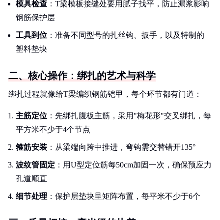
模具检查
：T梁模板接缝处要用腻子找平，防止漏浆影响
钢筋保护层
工具到位
：准备不同型号的扎丝钩、扳手，以及特制的
塑料垫块
二、核心操作：绑扎的艺术与科学
绑扎过程就像给T梁编织钢筋铠甲，每个环节都有门道：
主筋定位
：先绑扎腹板主筋，采用"梅花形"交叉绑扎，每
平方米不少于4个节点
箍筋安装
：从梁端向跨中推进，弯钩需交替错开135°
波纹管固定
：用U型定位筋每50cm加固一次，确保预应力
孔道顺直
细节处理
：保护层垫块呈矩阵布置，每平米不少于6个