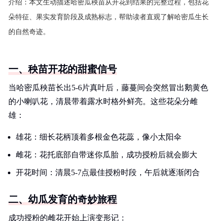
介绍：
本文生动描述哈密瓜秧苗从开花到结果的完整过程，包括花
朵特征、果实发育阶段及成熟标志，帮助读者直观了解哈密瓜生长
的自然奇迹。
一、秧苗开花的甜蜜信号
当哈密瓜秧苗长出5-6片真叶后，藤蔓间会突然冒出鹅黄色
的小喇叭花，清晨带着露水时格外鲜亮。这些花朵分雌
雄：
雄花：细长花柄顶着多根金色花蕊，像小太阳伞
雌花：花托底部自带迷你瓜胎，成功授粉后就会膨大
开花时间：清晨5-7点最佳授粉时段，午后就逐渐闭合
二、幼瓜发育的奇妙旅程
成功授粉的雌花开始上演变形记：