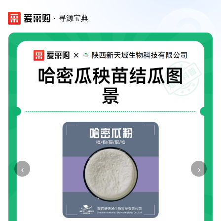
寻源宝典
‹
›