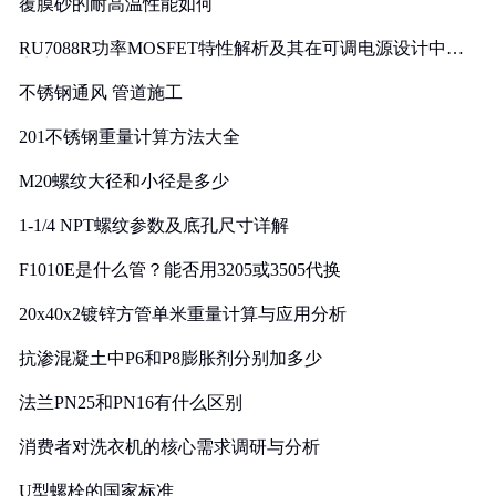
覆膜砂的耐高温性能如何
RU7088R功率MOSFET特性解析及其在可调电源设计中的
实践
不锈钢通风 管道施工
201不锈钢重量计算方法大全
M20螺纹大径和小径是多少
1-1/4 NPT螺纹参数及底孔尺寸详解
F1010E是什么管？能否用3205或3505代换
20x40x2镀锌方管单米重量计算与应用分析
抗渗混凝土中P6和P8膨胀剂分别加多少
法兰PN25和PN16有什么区别
消费者对洗衣机的核心需求调研与分析
U型螺栓的国家标准