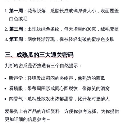
第一周
：花蒂脱落，瓜胎长成玻璃弹珠大小，表面覆盖
白色绒毛
第三周
：出现浅绿色条纹，每天增重约30克，绒毛变硬
第五周
：网纹逐渐浮现，像被轻轻划破的蜜糖色皮肤
三、成熟瓜的三大通关密码
判断哈密瓜是否熟透有三个自然提示：
听声学：轻弹发出闷闷的咚咚声，像熟透的西瓜
看脐眼：果蒂周围形成同心圆裂纹，像微笑的酒窝
闻香气：瓜柄处散发出浓郁甜香，比开花时更醉人
爱采购上有产品的详细资料，方便你参考选择。为你提供
更加详细的信息参考～