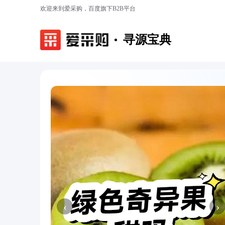
欢迎来到爱采购，百度旗下B2B平台
寻源宝典
‹
›