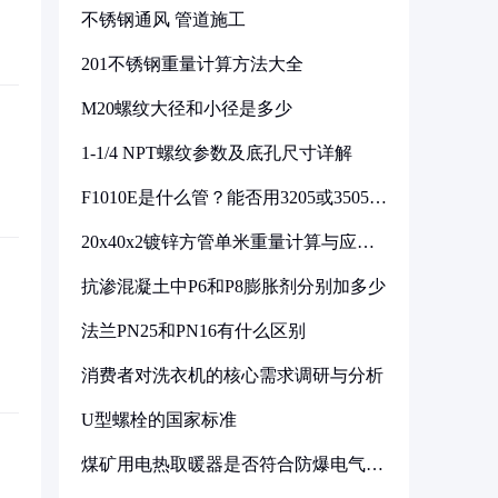
不锈钢通风 管道施工
201不锈钢重量计算方法大全
M20螺纹大径和小径是多少
1-1/4 NPT螺纹参数及底孔尺寸详解
F1010E是什么管？能否用3205或3505代
换
20x40x2镀锌方管单米重量计算与应用
分析
抗渗混凝土中P6和P8膨胀剂分别加多少
法兰PN25和PN16有什么区别
消费者对洗衣机的核心需求调研与分析
U型螺栓的国家标准
煤矿用电热取暖器是否符合防爆电气设
备标准