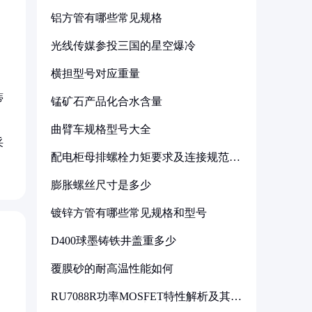
铝方管有哪些常见规格
光线传媒参投三国的星空爆冷
横担型号对应重量
蒂
锰矿石产品化合水含量
曲臂车规格型号大全
采
配电柜母排螺栓力矩要求及连接规范详
解
膨胀螺丝尺寸是多少
镀锌方管有哪些常见规格和型号
D400球墨铸铁井盖重多少
覆膜砂的耐高温性能如何
RU7088R功率MOSFET特性解析及其在
可调电源设计中的实践