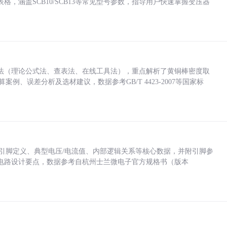
，涵盖SCB10/SCB13等常见型号参数，指导用户快速掌握变压器
法（理论公式法、查表法、在线工具法），重点解析了黄铜棒密度取
计算案例、误差分析及选材建议，数据参考GB/T 4423-2007等国家标
括各引脚定义、典型电压/电流值、内部逻辑关系等核心数据，并附引脚参
电路设计要点，数据参考自杭州士兰微电子官方规格书（版本