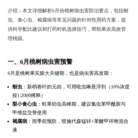
介绍：
本文详细解析6月份桃树病虫害防治要点，包括蚜
虫、食心虫、褐腐病等常见问题的针对性用药方案，提
供科学配比建议和打药时机选择技巧，帮助果农高效管
理桃园。
一、6月桃树病虫害预警
6月是桃树果实膨大关键期，也是病虫害高发期：
蚜虫
：新梢卷叶的元凶，可用吡虫啉悬浮剂（10%浓度
按1:2000稀释）
梨小食心虫
：蛀果幼虫高峰期，建议氯虫苯甲酰胺与
甲维盐交替使用
褐腐病
：雨季前预防，喷施代森锰锌+苯醚甲环唑混合
液