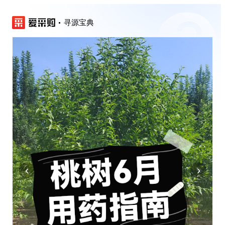
寻源宝典
‹
›