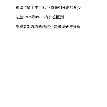
抗渗混凝土中P6和P8膨胀剂分别加多少
法兰PN25和PN16有什么区别
消费者对洗衣机的核心需求调研与分析
U型螺栓的国家标准
煤矿用电热取暖器是否符合防爆电气设备标准
照明母线槽的主要作用是什么
A516Gr70对应国内材质及低温冲击要求解析
镀镍钢带可以过多少电流
计量泵如何达到控制和调节流量的目的
联轴器的轴孔形式有三种：Y型、J型、Z型
不锈钢材质厚度允许误差是多少