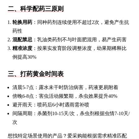
二、科学配药三原则
轮换用药
：同种药剂连续使用不超过2次，避免产生抗
药性
混配禁忌
：乳油类药剂不与叶面肥混用，易产生药害
精准浓度
：按果实发育阶段调整浓度，幼果期稀释比
例提高30%
三、打药黄金时间表
清晨5-7点：露水未干时防治病害，药液更易附着
傍晚6-8点：害虫活动频繁期，杀虫效果提升40%
避开雨天：喷药后6小时遇雨需补喷
间隔周期：杀菌剂10-15天/次，杀虫剂根据虫情7-10天/
次
想找特定场景使用的产品？爱采购能根据需求精准匹配