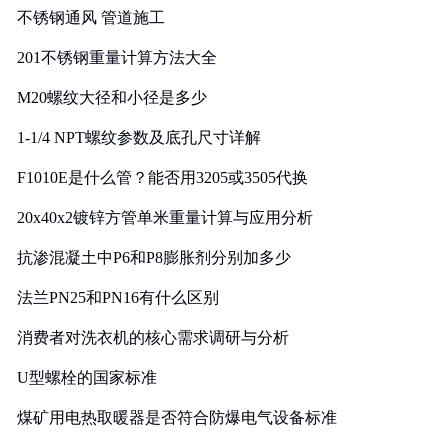
不锈钢通风 管道施工
201不锈钢重量计算方法大全
M20螺纹大径和小径是多少
1-1/4 NPT螺纹参数及底孔尺寸详解
F1010E是什么管？能否用3205或3505代换
20x40x2镀锌方管单米重量计算与应用分析
抗渗混凝土中P6和P8膨胀剂分别加多少
法兰PN25和PN16有什么区别
消费者对洗衣机的核心需求调研与分析
U型螺栓的国家标准
煤矿用电热取暖器是否符合防爆电气设备标准