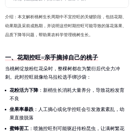
介绍：
本文解析桃树生长周期中不宜控旺的关键阶段，包括花期、
幼果期及采前成熟期，并说明这些时期控旺可能导致的落花落果、
品质下降等问题，帮助果农科学管理桃树生长。
一、花期控旺=亲手摘掉自己的桃子
当桃树绽放粉红花朵时，整棵树都在为繁衍后代全力冲
刺。此时控旺就像给马拉松选手绑沙袋：
花粉活力下降
：新梢生长消耗大量养分，导致花粉发育
不良
坐果率暴跌
：人工摘心或化学控旺会引发激素紊乱，幼
果直接脱落
蜜蜂罢工
：喷施控旺剂可能驱赶传粉昆虫，让满树繁花