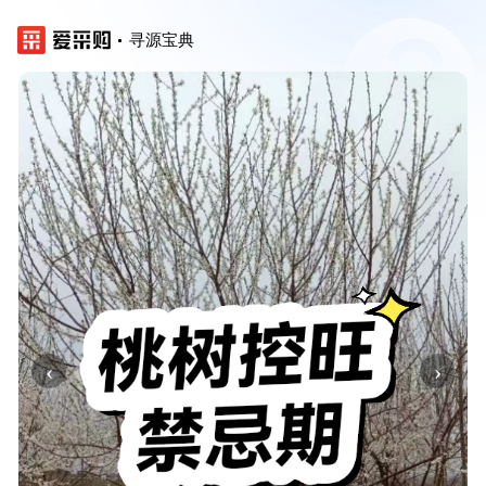
寻源宝典
‹
›