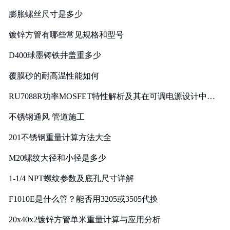
膨胀螺丝尺寸是多少
镀锌方管有哪些常见规格和型号
D400球墨铸铁井盖重多少
覆膜砂的耐高温性能如何
RU7088R功率MOSFET特性解析及其在可调电源设计中的
实践
不锈钢通风 管道施工
201不锈钢重量计算方法大全
M20螺纹大径和小径是多少
1-1/4 NPT螺纹参数及底孔尺寸详解
F1010E是什么管？能否用3205或3505代换
20x40x2镀锌方管单米重量计算与应用分析