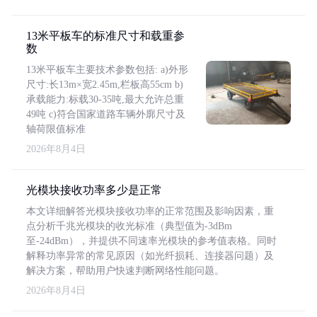
13米平板车的标准尺寸和载重参
数
13米平板车主要技术参数包括: a)外形
尺寸:长13m×宽2.45m,栏板高55cm b)
承载能力:标载30-35吨,最大允许总重
49吨 c)符合国家道路车辆外廓尺寸及
轴荷限值标准
2026年8月4日
光模块接收功率多少是正常
本文详细解答光模块接收功率的正常范围及影响因素，重
点分析千兆光模块的收光标准（典型值为-3dBm
至-24dBm），并提供不同速率光模块的参考值表格。同时
解释功率异常的常见原因（如光纤损耗、连接器问题）及
解决方案，帮助用户快速判断网络性能问题。
2026年8月4日