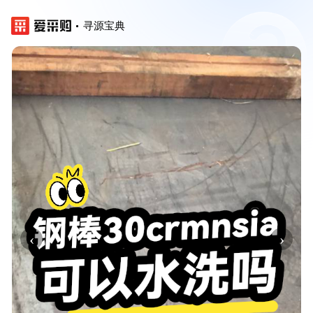
寻源宝典
‹
›