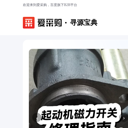
欢迎来到爱采购，百度旗下B2B平台
寻源宝典
‹
›