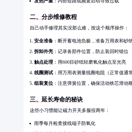
发热严重
：内部短路或频繁启动导致过载
二、分步维修教程
自己动手修理其实没那么难，按这个顺序操作：
安全准备
：断开蓄电池负极，准备万用表和砂
拆卸外壳
：记录各部件位置，防止装回时错位
触点处理
：用600目砂纸轻磨氧化触点至光亮
线圈测试
：用万用表测量线圈电阻（正常值通常3
组装复位
：注意弹簧位置，确保活动铁芯滑动
三、延长寿命的秘诀
这些小习惯能让磁力开关多服役两年：
雨季每月检查接线端子防氧化