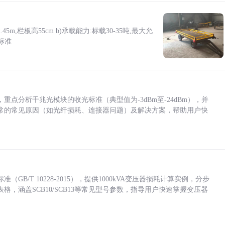
5m,栏板高55cm b)承载能力:标载30-35吨,最大允
标准
点分析千兆光模块的收光标准（典型值为-3dBm至-24dBm），并
常的常见原因（如光纤损耗、连接器问题）及解决方案，帮助用户快
/T 10228-2015），提供1000kVA变压器损耗计算实例，分步
，涵盖SCB10/SCB13等常见型号参数，指导用户快速掌握变压器