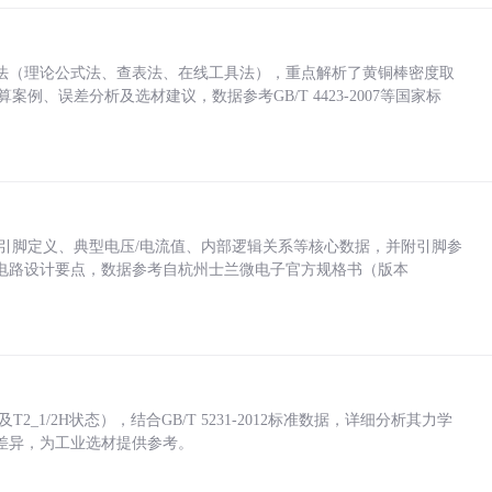
法（理论公式法、查表法、在线工具法），重点解析了黄铜棒密度取
计算案例、误差分析及选材建议，数据参考GB/T 4423-2007等国家标
括各引脚定义、典型电压/电流值、内部逻辑关系等核心数据，并附引脚参
电路设计要点，数据参考自杭州士兰微电子官方规格书（版本
_1/2H状态），结合GB/T 5231-2012标准数据，详细分析其力学
差异，为工业选材提供参考。