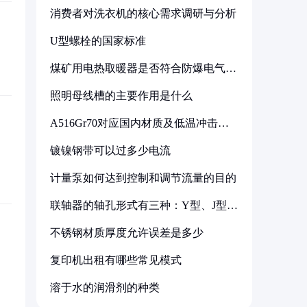
消费者对洗衣机的核心需求调研与分析
U型螺栓的国家标准
煤矿用电热取暖器是否符合防爆电气设
备标准
照明母线槽的主要作用是什么
A516Gr70对应国内材质及低温冲击要
求解析
镀镍钢带可以过多少电流
计量泵如何达到控制和调节流量的目的
联轴器的轴孔形式有三种：Y型、J型、
Z型
不锈钢材质厚度允许误差是多少
复印机出租有哪些常见模式
溶于水的润滑剂的种类