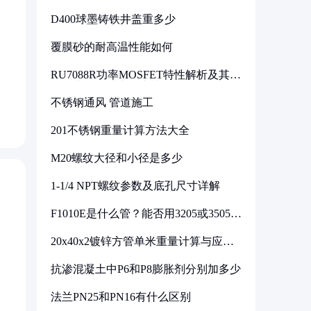
D400球墨铸铁井盖重多少
覆膜砂的耐高温性能如何
RU7088R功率MOSFET特性解析及其在
可调电源设计中的实践
不锈钢通风 管道施工
201不锈钢重量计算方法大全
M20螺纹大径和小径是多少
1-1/4 NPT螺纹参数及底孔尺寸详解
F1010E是什么管？能否用3205或3505代
换
20x40x2镀锌方管单米重量计算与应用
分析
抗渗混凝土中P6和P8膨胀剂分别加多少
法兰PN25和PN16有什么区别