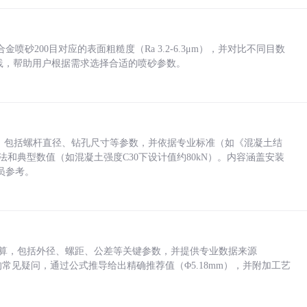
砂200目对应的表面粗糙度（Ra 3.2-6.3μm），并对比不同目数
业实践，帮助用户根据需求选择合适的喷砂参数。
力，包括螺杆直径、钻孔尺寸等参数，并依据专业标准（如《混凝土结
方法和典型数值（如混凝土强度C30下设计值约80kN）。内容涵盖安装
员参考。
底孔计算，包括外径、螺距、公差等关键参数，并提供专业数据来源
孔尺寸的常见疑问，通过公式推导给出精确推荐值（Φ5.18mm），并附加工艺