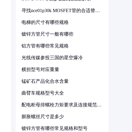
寻找nce01p30k MOSFET管的合适替代
型号
电梯的尺寸有哪些规格
镀锌方管尺寸一般有哪些
铝方管有哪些常见规格
光线传媒参投三国的星空爆冷
横担型号对应重量
锰矿石产品化合水含量
曲臂车规格型号大全
配电柜母排螺栓力矩要求及连接规范详
解
膨胀螺丝尺寸是多少
镀锌方管有哪些常见规格和型号