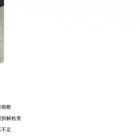
：
否熔断
需拆解检查
压不足