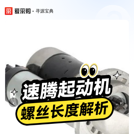
寻源宝典
‹
›