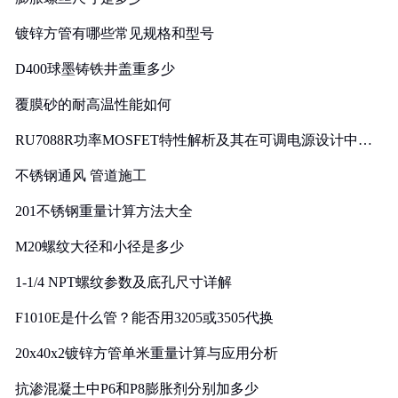
镀锌方管有哪些常见规格和型号
D400球墨铸铁井盖重多少
覆膜砂的耐高温性能如何
RU7088R功率MOSFET特性解析及其在可调电源设计中的
实践
不锈钢通风 管道施工
201不锈钢重量计算方法大全
M20螺纹大径和小径是多少
1-1/4 NPT螺纹参数及底孔尺寸详解
F1010E是什么管？能否用3205或3505代换
20x40x2镀锌方管单米重量计算与应用分析
抗渗混凝土中P6和P8膨胀剂分别加多少