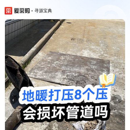
寻源宝典
‹
›