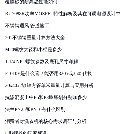
覆膜砂的耐高温性能如何
RU7088R功率MOSFET特性解析及其在可调电源设计中的
实践
不锈钢通风 管道施工
201不锈钢重量计算方法大全
M20螺纹大径和小径是多少
1-1/4 NPT螺纹参数及底孔尺寸详解
F1010E是什么管？能否用3205或3505代换
20x40x2镀锌方管单米重量计算与应用分析
抗渗混凝土中P6和P8膨胀剂分别加多少
法兰PN25和PN16有什么区别
消费者对洗衣机的核心需求调研与分析
U型螺栓的国家标准