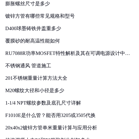
膨胀螺丝尺寸是多少
镀锌方管有哪些常见规格和型号
D400球墨铸铁井盖重多少
覆膜砂的耐高温性能如何
RU7088R功率MOSFET特性解析及其在可调电源设计中的
实践
不锈钢通风 管道施工
201不锈钢重量计算方法大全
M20螺纹大径和小径是多少
1-1/4 NPT螺纹参数及底孔尺寸详解
F1010E是什么管？能否用3205或3505代换
20x40x2镀锌方管单米重量计算与应用分析