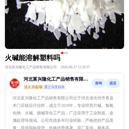
火碱能溶解塑料吗
河北富兴隆化工产品销售有限公司
·
2026-06-27 12:26:37
河北富兴隆化工产品销售有限公
咨询
进店
司
法人:刘起瑞
通过深度核验
河北富兴隆化工产品销售有限公司位于河北省沧州市青县
木门店镇后仔仪村，成立于2018年，专业经营片碱、氢氧
化钠、火碱、烧碱等化工产品，广泛应用于工业制造、金
属处理等领域。公司凭借多年行业经验，严格把控产品质
量，提供国标现货，价格优势显著，原厂直供，服务高