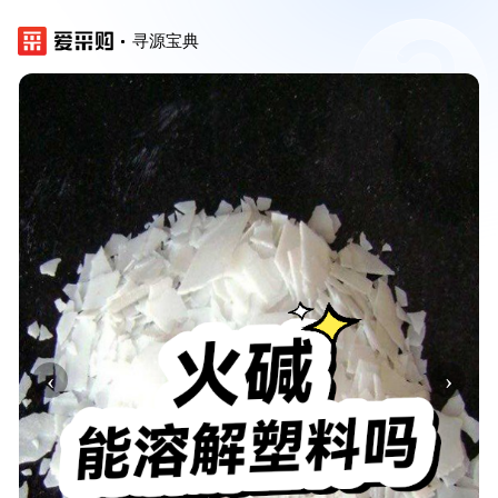
寻源宝典
‹
›