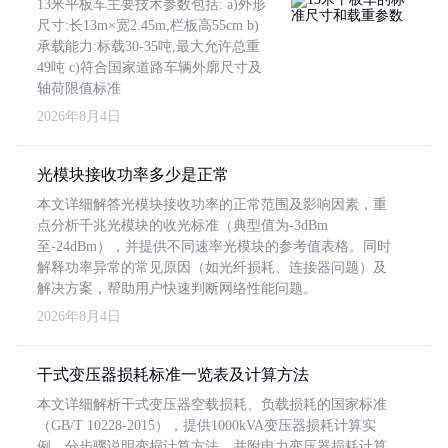
13米平板车主要技术参数包括: a)外形
尺寸:长13m×宽2.45m,栏板高55cm b)
承载能力:标载30-35吨,最大允许总重
49吨 c)符合国家道路车辆外廓尺寸及
轴荷限值标准
2026年8月4日
光模块接收功率多少是正常
本文详细解答光模块接收功率的正常范围及影响因素，重
点分析千兆光模块的收光标准（典型值为-3dBm
至-24dBm），并提供不同速率光模块的参考值表格。同时
解释功率异常的常见原因（如光纤损耗、连接器问题）及
解决方案，帮助用户快速判断网络性能问题。
2026年8月4日
干式变压器损耗标准一览表及计算方法
本文详细解析干式变压器空载损耗、负载损耗的国家标准
（GB/T 10228-2015），提供1000kVA变压器损耗计算实
例，分步骤说明变损计算方法，并附电力变压器损耗计算