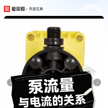
寻源宝典
‹
›