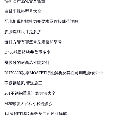
锰矿石产品化合水含量
曲臂车规格型号大全
配电柜母排螺栓力矩要求及连接规范详解
膨胀螺丝尺寸是多少
镀锌方管有哪些常见规格和型号
D400球墨铸铁井盖重多少
覆膜砂的耐高温性能如何
RU7088R功率MOSFET特性解析及其在可调电源设计中的
实践
不锈钢通风 管道施工
201不锈钢重量计算方法大全
M20螺纹大径和小径是多少
1-1/4 NPT螺纹参数及底孔尺寸详解