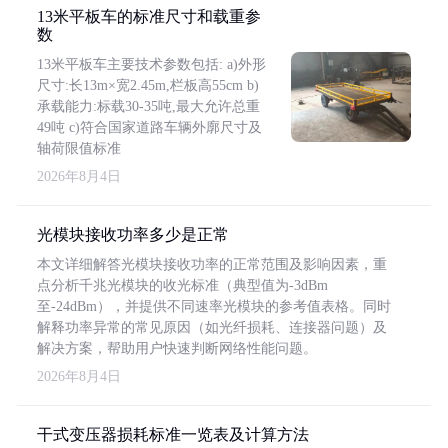
13米平板车的标准尺寸和载重参
数
13米平板车主要技术参数包括: a)外形
尺寸:长13m×宽2.45m,栏板高55cm b)
承载能力:标载30-35吨,最大允许总重
49吨 c)符合国家道路车辆外廓尺寸及
轴荷限值标准
2026年8月4日
光模块接收功率多少是正常
本文详细解答光模块接收功率的正常范围及影响因素，重
点分析千兆光模块的收光标准（典型值为-3dBm
至-24dBm），并提供不同速率光模块的参考值表格。同时
解释功率异常的常见原因（如光纤损耗、连接器问题）及
解决方案，帮助用户快速判断网络性能问题。
2026年8月4日
干式变压器损耗标准一览表及计算方法