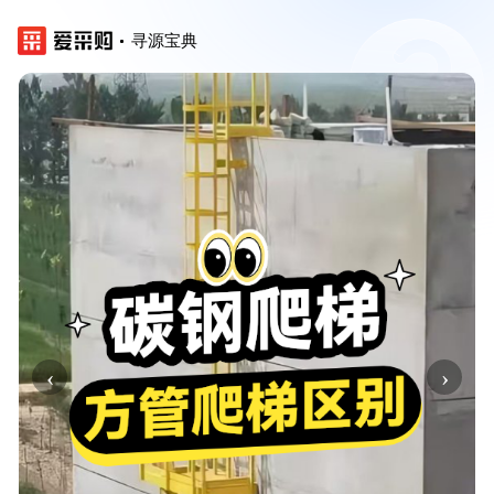
寻源宝典
‹
›