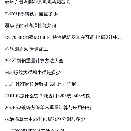
镀锌方管有哪些常见规格和型号
D400球墨铸铁井盖重多少
覆膜砂的耐高温性能如何
RU7088R功率MOSFET特性解析及其在可调电源设计中的
实践
不锈钢通风 管道施工
201不锈钢重量计算方法大全
M20螺纹大径和小径是多少
1-1/4 NPT螺纹参数及底孔尺寸详解
F1010E是什么管？能否用3205或3505代换
20x40x2镀锌方管单米重量计算与应用分析
抗渗混凝土中P6和P8膨胀剂分别加多少
法兰PN25和PN16有什么区别