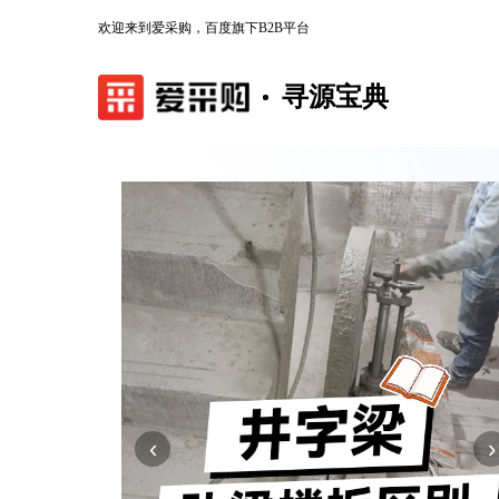
欢迎来到爱采购，百度旗下B2B平台
寻源宝典
‹
›