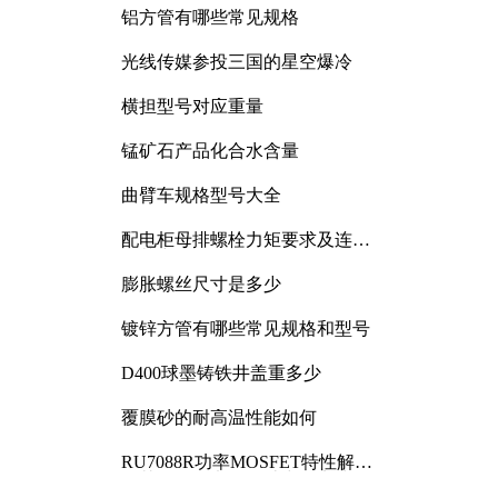
铝方管有哪些常见规格
光线传媒参投三国的星空爆冷
横担型号对应重量
锰矿石产品化合水含量
曲臂车规格型号大全
配电柜母排螺栓力矩要求及连接
规范详解
膨胀螺丝尺寸是多少
镀锌方管有哪些常见规格和型号
D400球墨铸铁井盖重多少
覆膜砂的耐高温性能如何
RU7088R功率MOSFET特性解析
及其在可调电源设计中的实践