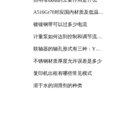
A516Gr70对应国内材质及低温冲
击要求解析
镀镍钢带可以过多少电流
计量泵如何达到控制和调节流量
的目的
联轴器的轴孔形式有三种：Y
型、J型、Z型
不锈钢材质厚度允许误差是多少
复印机出租有哪些常见模式
溶于水的润滑剂的种类