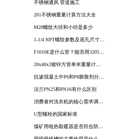
不锈钢通风 管道施工
201不锈钢重量计算方法大全
M20螺纹大径和小径是多少
1-1/4 NPT螺纹参数及底孔尺寸详
解
F1010E是什么管？能否用3205或
3505代换
20x40x2镀锌方管单米重量计算
与应用分析
抗渗混凝土中P6和P8膨胀剂分别
加多少
法兰PN25和PN16有什么区别
消费者对洗衣机的核心需求调研
与分析
U型螺栓的国家标准
煤矿用电热取暖器是否符合防爆
电气设备标准
照明母线槽的主要作用是什么