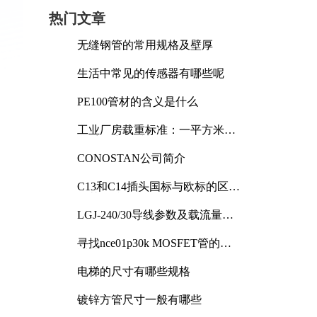
热门文章
无缝钢管的常用规格及壁厚
生活中常见的传感器有哪些呢
PE100管材的含义是什么
工业厂房载重标准：一平方米能
承受多少公斤
CONOSTAN公司简介
C13和C14插头国标与欧标的区别
及其标准解析
LGJ-240/30导线参数及载流量解
析
寻找nce01p30k MOSFET管的合
适替代型号
电梯的尺寸有哪些规格
镀锌方管尺寸一般有哪些