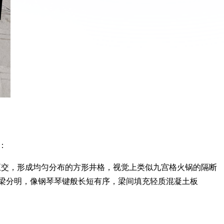
：
°正交，形成均匀分布的方形井格，视觉上类似九宫格火锅的隔断
梁分明，像钢琴琴键般长短有序，梁间填充轻质混凝土板