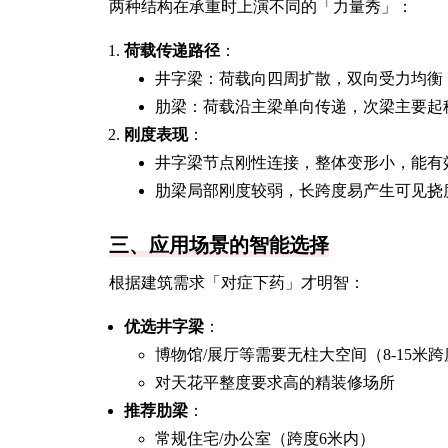
两种结构在承重时上演不同的「力量秀」：
荷载传递路径
：
井字梁：荷载向四周扩散，双向受力均衡
肋梁：荷载沿主梁单向传递，次梁主要起
刚度表现
：
井字梁节点刚性连接，整体变形小，能有
肋梁局部刚度较弱，长跨度易产生可见挠
三、应用场景的智能选择
根据建筑需求「对症下药」才明智：
优选井字梁
：
博物馆/展厅等需要无柱大空间（8-15米
对天花平整度要求高的精装修场所
推荐肋梁
：
常规住宅/办公室（跨度6米内）