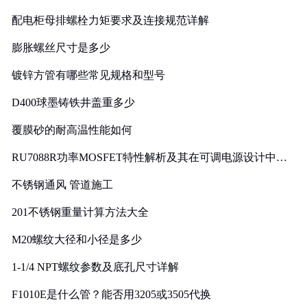
配电柜母排螺栓力矩要求及连接规范详解
膨胀螺丝尺寸是多少
镀锌方管有哪些常见规格和型号
D400球墨铸铁井盖重多少
覆膜砂的耐高温性能如何
RU7088R功率MOSFET特性解析及其在可调电源设计中的
实践
不锈钢通风 管道施工
201不锈钢重量计算方法大全
M20螺纹大径和小径是多少
1-1/4 NPT螺纹参数及底孔尺寸详解
F1010E是什么管？能否用3205或3505代换