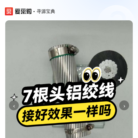
寻源宝典
‹
›