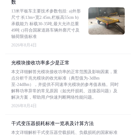
数
13米平板车主要技术参数包括: a)外形
尺寸:长13m×宽2.45m,栏板高55cm b)
承载能力:标载30-35吨,最大允许总重
49吨 c)符合国家道路车辆外廓尺寸及
轴荷限值标准
2026年8月4日
光模块接收功率多少是正常
本文详细解答光模块接收功率的正常范围及影响因素，重
点分析千兆光模块的收光标准（典型值为-3dBm
至-24dBm），并提供不同速率光模块的参考值表格。同时
解释功率异常的常见原因（如光纤损耗、连接器问题）及
解决方案，帮助用户快速判断网络性能问题。
2026年8月4日
干式变压器损耗标准一览表及计算方法
本文详细解析干式变压器空载损耗、负载损耗的国家标准