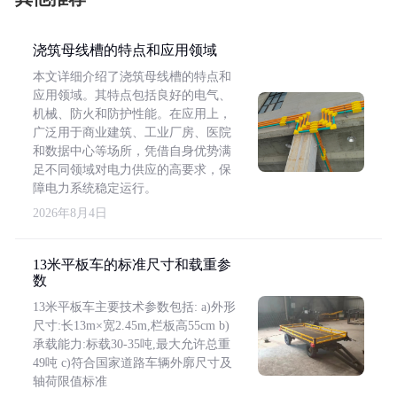
浇筑母线槽的特点和应用领域
本文详细介绍了浇筑母线槽的特点和
应用领域。其特点包括良好的电气、
机械、防火和防护性能。在应用上，
广泛用于商业建筑、工业厂房、医院
和数据中心等场所，凭借自身优势满
足不同领域对电力供应的高要求，保
障电力系统稳定运行。
2026年8月4日
13米平板车的标准尺寸和载重参
数
13米平板车主要技术参数包括: a)外形
尺寸:长13m×宽2.45m,栏板高55cm b)
承载能力:标载30-35吨,最大允许总重
49吨 c)符合国家道路车辆外廓尺寸及
轴荷限值标准