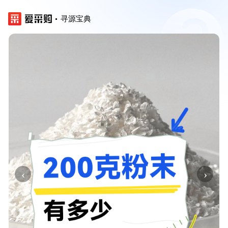
寻源宝典
‹
›