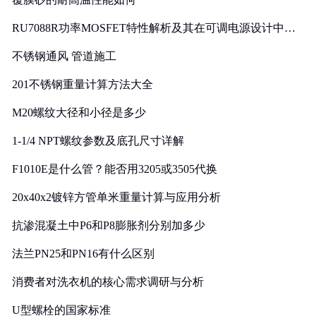
RU7088R功率MOSFET特性解析及其在可调电源设计中的
实践
不锈钢通风 管道施工
201不锈钢重量计算方法大全
M20螺纹大径和小径是多少
1-1/4 NPT螺纹参数及底孔尺寸详解
F1010E是什么管？能否用3205或3505代换
20x40x2镀锌方管单米重量计算与应用分析
抗渗混凝土中P6和P8膨胀剂分别加多少
法兰PN25和PN16有什么区别
消费者对洗衣机的核心需求调研与分析
U型螺栓的国家标准