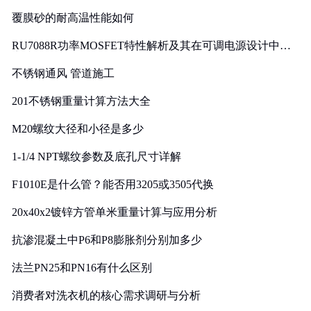
覆膜砂的耐高温性能如何
RU7088R功率MOSFET特性解析及其在可调电源设计中的
实践
不锈钢通风 管道施工
201不锈钢重量计算方法大全
M20螺纹大径和小径是多少
1-1/4 NPT螺纹参数及底孔尺寸详解
F1010E是什么管？能否用3205或3505代换
20x40x2镀锌方管单米重量计算与应用分析
抗渗混凝土中P6和P8膨胀剂分别加多少
法兰PN25和PN16有什么区别
消费者对洗衣机的核心需求调研与分析