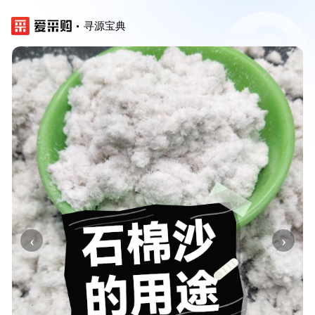
寻源宝典
‹
›