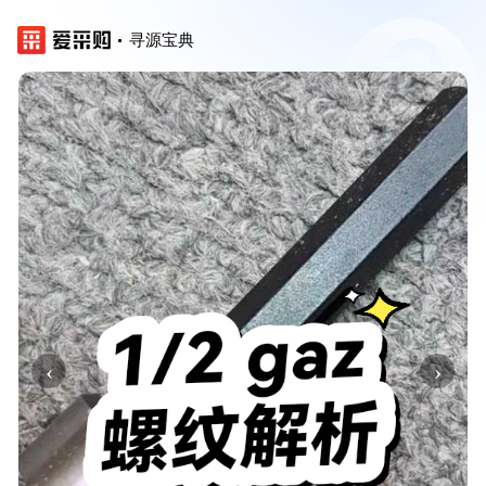
寻源宝典
‹
›