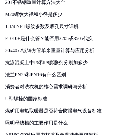
201不锈钢重量计算方法大全
M20螺纹大径和小径是多少
1-1/4 NPT螺纹参数及底孔尺寸详解
F1010E是什么管？能否用3205或3505代换
20x40x2镀锌方管单米重量计算与应用分析
抗渗混凝土中P6和P8膨胀剂分别加多少
法兰PN25和PN16有什么区别
消费者对洗衣机的核心需求调研与分析
U型螺栓的国家标准
煤矿用电热取暖器是否符合防爆电气设备标准
照明母线槽的主要作用是什么
A516Gr70对应国内材质及低温冲击要求解析