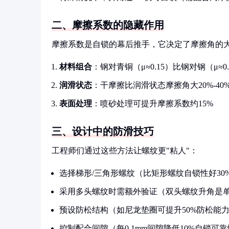
二、摩擦系数的隐藏作用
摩擦系数是自锁的幕后推手，它决定了摩擦角的
材料组合
：钢对青铜（μ≈0.15）比钢对钢（μ≈0
润滑状态
：干摩擦比润滑状态摩擦角大20%-40
表面处理
：喷砂处理可提升摩擦系数约15%
三、设计中的防滑技巧
工程师们通过这些方法让螺纹更"粘人"：
选择梯形/三角形螺纹（比矩形螺纹自锁性好30
采用多头螺纹时需额外验证（双头螺纹升角是单头
预设防松结构（如尼龙垫圈可提升50%防松能
控制配合间隙（每0.1mm间隙降低10%自锁可