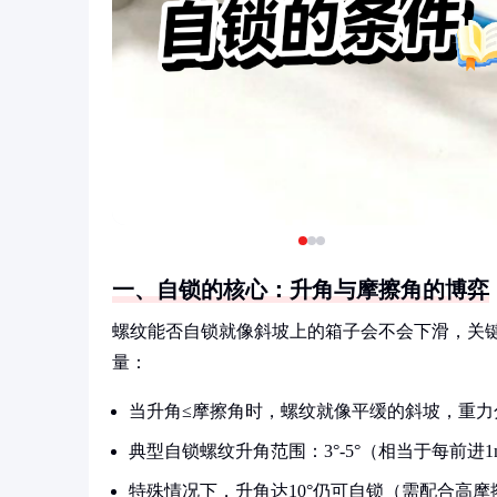
一、自锁的核心：升角与摩擦角的博弈
螺纹能否自锁就像斜坡上的箱子会不会下滑，关
量：
当升角≤摩擦角时，螺纹就像平缓的斜坡，重力
典型自锁螺纹升角范围：3°-5°（相当于每前进1mm升
特殊情况下，升角达10°仍可自锁（需配合高摩