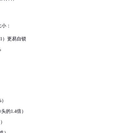
大小：
.1）更易自锁
%
%）
的1.4倍）
力）
靠性）