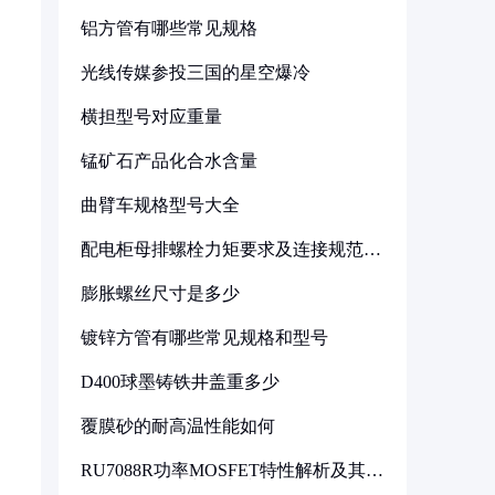
铝方管有哪些常见规格
光线传媒参投三国的星空爆冷
横担型号对应重量
锰矿石产品化合水含量
曲臂车规格型号大全
配电柜母排螺栓力矩要求及连接规范详
解
膨胀螺丝尺寸是多少
镀锌方管有哪些常见规格和型号
D400球墨铸铁井盖重多少
覆膜砂的耐高温性能如何
RU7088R功率MOSFET特性解析及其在
可调电源设计中的实践