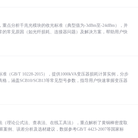
点分析千兆光模块的收光标准（典型值为-3dBm至-24dBm），并
常的常见原因（如光纤损耗、连接器问题）及解决方案，帮助用户快
/T 10228-2015），提供1000kVA变压器损耗计算实例，分步
，涵盖SCB10/SCB13等常见型号参数，指导用户快速掌握变压器
法（理论公式法、查表法、在线工具法），重点解析了黄铜棒密度取
计算案例、误差分析及选材建议，数据参考GB/T 4423-2007等国家标