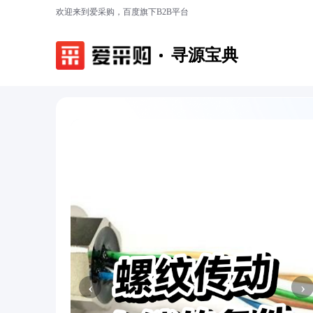
欢迎来到爱采购，百度旗下B2B平台
寻源宝典
‹
›