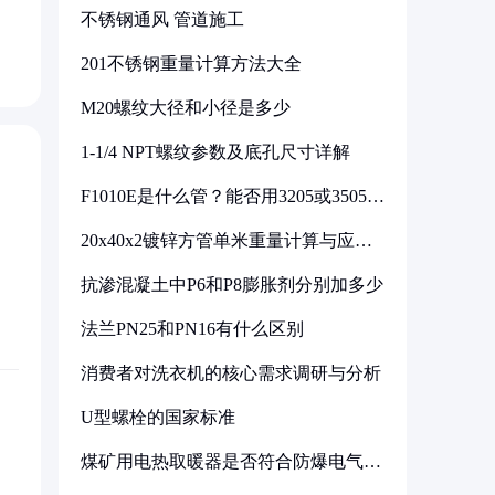
不锈钢通风 管道施工
201不锈钢重量计算方法大全
M20螺纹大径和小径是多少
1-1/4 NPT螺纹参数及底孔尺寸详解
F1010E是什么管？能否用3205或3505代
换
20x40x2镀锌方管单米重量计算与应用
分析
抗渗混凝土中P6和P8膨胀剂分别加多少
法兰PN25和PN16有什么区别
消费者对洗衣机的核心需求调研与分析
U型螺栓的国家标准
煤矿用电热取暖器是否符合防爆电气设
备标准