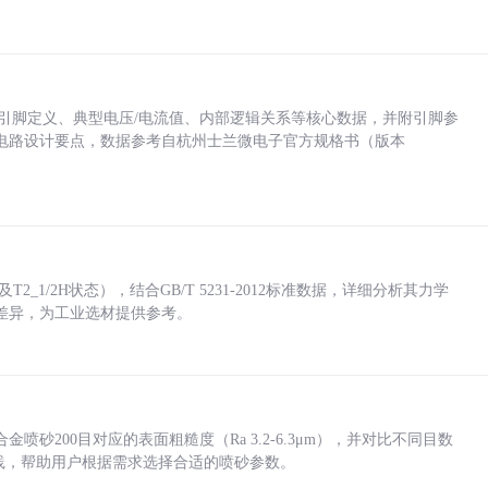
括各引脚定义、典型电压/电流值、内部逻辑关系等核心数据，并附引脚参
电路设计要点，数据参考自杭州士兰微电子官方规格书（版本
_1/2H状态），结合GB/T 5231-2012标准数据，详细分析其力学
差异，为工业选材提供参考。
砂200目对应的表面粗糙度（Ra 3.2-6.3μm），并对比不同目数
业实践，帮助用户根据需求选择合适的喷砂参数。