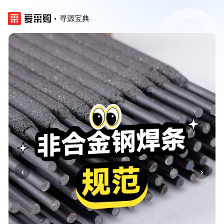
寻源宝典
‹
›