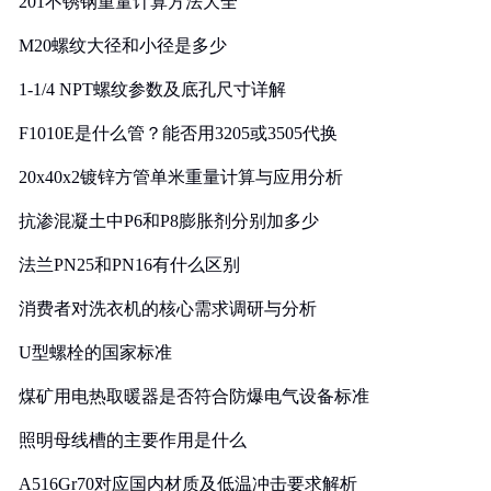
201不锈钢重量计算方法大全
M20螺纹大径和小径是多少
1-1/4 NPT螺纹参数及底孔尺寸详解
F1010E是什么管？能否用3205或3505代换
20x40x2镀锌方管单米重量计算与应用分析
抗渗混凝土中P6和P8膨胀剂分别加多少
法兰PN25和PN16有什么区别
消费者对洗衣机的核心需求调研与分析
U型螺栓的国家标准
煤矿用电热取暖器是否符合防爆电气设备标准
照明母线槽的主要作用是什么
A516Gr70对应国内材质及低温冲击要求解析