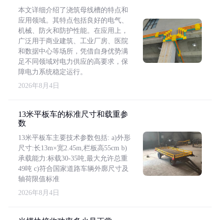
本文详细介绍了浇筑母线槽的特点和
应用领域。其特点包括良好的电气、
机械、防火和防护性能。在应用上，
广泛用于商业建筑、工业厂房、医院
和数据中心等场所，凭借自身优势满
足不同领域对电力供应的高要求，保
障电力系统稳定运行。
2026年8月4日
13米平板车的标准尺寸和载重参
数
13米平板车主要技术参数包括: a)外形
尺寸:长13m×宽2.45m,栏板高55cm b)
承载能力:标载30-35吨,最大允许总重
49吨 c)符合国家道路车辆外廓尺寸及
轴荷限值标准
2026年8月4日