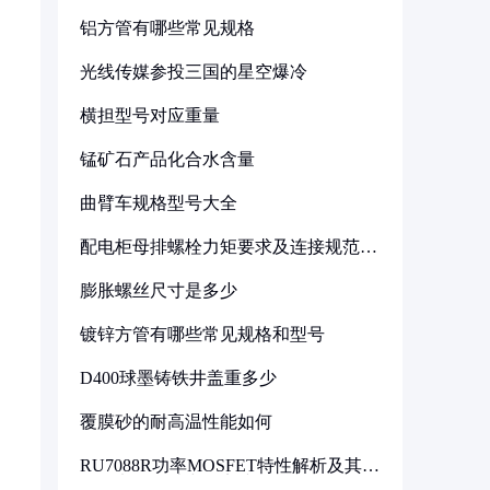
铝方管有哪些常见规格
光线传媒参投三国的星空爆冷
横担型号对应重量
锰矿石产品化合水含量
曲臂车规格型号大全
配电柜母排螺栓力矩要求及连接规范详
解
膨胀螺丝尺寸是多少
镀锌方管有哪些常见规格和型号
D400球墨铸铁井盖重多少
覆膜砂的耐高温性能如何
RU7088R功率MOSFET特性解析及其在
可调电源设计中的实践