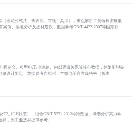
法（理论公式法、查表法、在线工具法），重点解析了黄铜棒密度取
计算案例、误差分析及选材建议，数据参考GB/T 4423-2007等国家标
括各引脚定义、典型电压/电流值、内部逻辑关系等核心数据，并附引脚参
电路设计要点，数据参考自杭州士兰微电子官方规格书（版本
_1/2H状态），结合GB/T 5231-2012标准数据，详细分析其力学
差异，为工业选材提供参考。