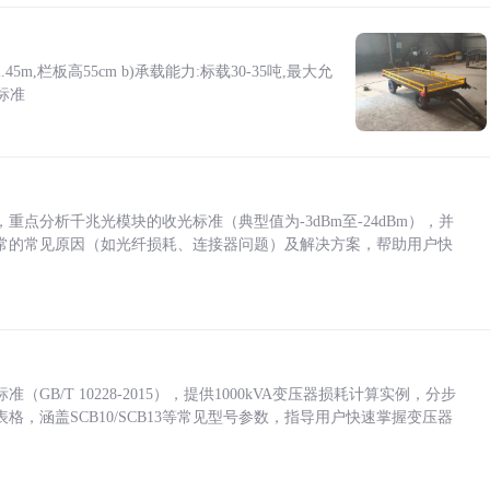
5m,栏板高55cm b)承载能力:标载30-35吨,最大允
标准
点分析千兆光模块的收光标准（典型值为-3dBm至-24dBm），并
常的常见原因（如光纤损耗、连接器问题）及解决方案，帮助用户快
/T 10228-2015），提供1000kVA变压器损耗计算实例，分步
，涵盖SCB10/SCB13等常见型号参数，指导用户快速掌握变压器