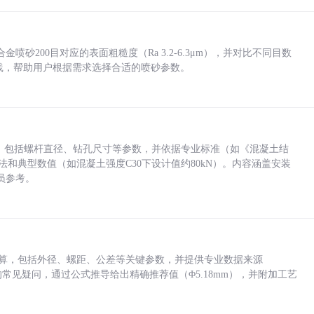
砂200目对应的表面粗糙度（Ra 3.2-6.3μm），并对比不同目数
业实践，帮助用户根据需求选择合适的喷砂参数。
力，包括螺杆直径、钻孔尺寸等参数，并依据专业标准（如《混凝土结
方法和典型数值（如混凝土强度C30下设计值约80kN）。内容涵盖安装
员参考。
底孔计算，包括外径、螺距、公差等关键参数，并提供专业数据来源
孔尺寸的常见疑问，通过公式推导给出精确推荐值（Φ5.18mm），并附加工艺