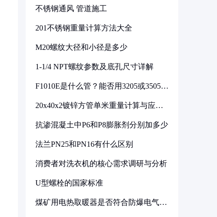
不锈钢通风 管道施工
201不锈钢重量计算方法大全
M20螺纹大径和小径是多少
1-1/4 NPT螺纹参数及底孔尺寸详解
F1010E是什么管？能否用3205或3505代
换
20x40x2镀锌方管单米重量计算与应用
分析
抗渗混凝土中P6和P8膨胀剂分别加多少
法兰PN25和PN16有什么区别
消费者对洗衣机的核心需求调研与分析
U型螺栓的国家标准
煤矿用电热取暖器是否符合防爆电气设
备标准