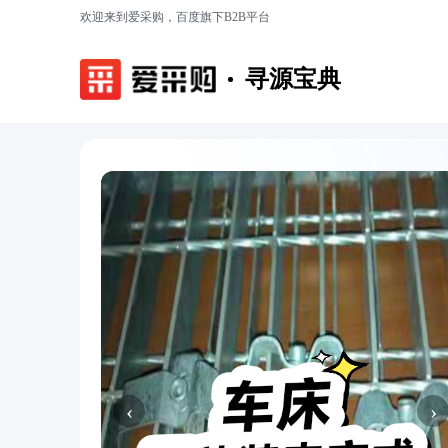
欢迎来到爱采购，百度旗下B2B平台
寻源宝典
‹
›