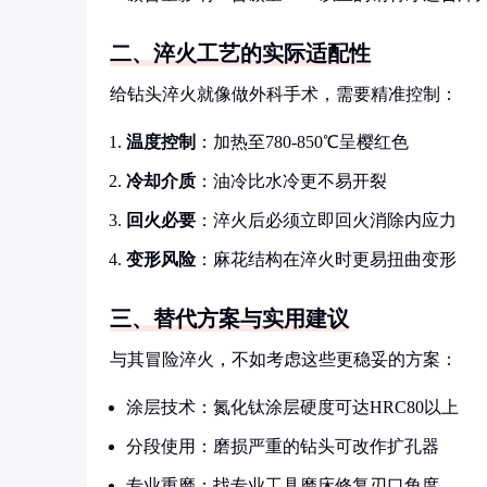
二、淬火工艺的实际适配性
给钻头淬火就像做外科手术，需要精准控制：
温度控制
：加热至780-850℃呈樱红色
冷却介质
：油冷比水冷更不易开裂
回火必要
：淬火后必须立即回火消除内应力
变形风险
：麻花结构在淬火时更易扭曲变形
三、替代方案与实用建议
与其冒险淬火，不如考虑这些更稳妥的方案：
涂层技术：氮化钛涂层硬度可达HRC80以上
分段使用：磨损严重的钻头可改作扩孔器
专业重磨：找专业工具磨床修复刃口角度