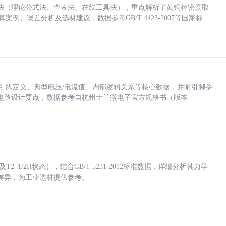
法（理论公式法、查表法、在线工具法），重点解析了黄铜棒密度取
计算案例、误差分析及选材建议，数据参考GB/T 4423-2007等国家标
括各引脚定义、典型电压/电流值、内部逻辑关系等核心数据，并附引脚参
电路设计要点，数据参考自杭州士兰微电子官方规格书（版本
_1/2H状态），结合GB/T 5231-2012标准数据，详细分析其力学
差异，为工业选材提供参考。