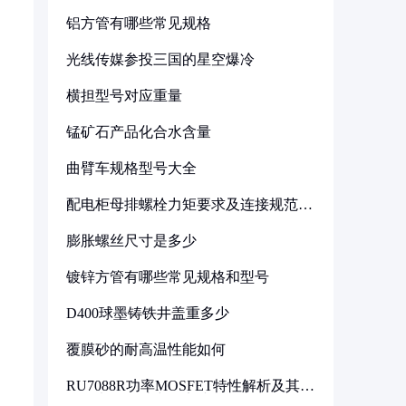
铝方管有哪些常见规格
光线传媒参投三国的星空爆冷
横担型号对应重量
锰矿石产品化合水含量
曲臂车规格型号大全
配电柜母排螺栓力矩要求及连接规范详
解
膨胀螺丝尺寸是多少
镀锌方管有哪些常见规格和型号
D400球墨铸铁井盖重多少
覆膜砂的耐高温性能如何
RU7088R功率MOSFET特性解析及其在
可调电源设计中的实践