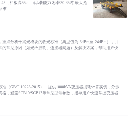
5m,栏板高55cm b)承载能力:标载30-35吨,最大允
标准
点分析千兆光模块的收光标准（典型值为-3dBm至-24dBm），并
常的常见原因（如光纤损耗、连接器问题）及解决方案，帮助用户快
/T 10228-2015），提供1000kVA变压器损耗计算实例，分步
，涵盖SCB10/SCB13等常见型号参数，指导用户快速掌握变压器