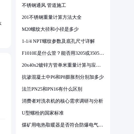
不锈钢通风 管道施工
201不锈钢重量计算方法大全
体
M20螺纹大径和小径是多少
1-1/4 NPT螺纹参数及底孔尺寸详解
F1010E是什么管？能否用3205或3505代
换
20x40x2镀锌方管单米重量计算与应用
分析
抗渗混凝土中P6和P8膨胀剂分别加多少
法兰PN25和PN16有什么区别
消费者对洗衣机的核心需求调研与分析
U型螺栓的国家标准
煤矿用电热取暖器是否符合防爆电气设
备标准