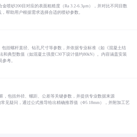
砂200目对应的表面粗糙度（Ra 3.2-6.3μm），并对比不同目数
业实践，帮助用户根据需求选择合适的喷砂参数。
力，包括螺杆直径、钻孔尺寸等参数，并依据专业标准（如《混凝土结
方法和典型数值（如混凝土强度C30下设计值约80kN）。内容涵盖安装
员参考。
底孔计算，包括外径、螺距、公差等关键参数，并提供专业数据来源
孔尺寸的常见疑问，通过公式推导给出精确推荐值（Φ5.18mm），并附加工艺