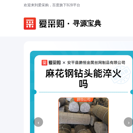
欢迎来到爱采购，百度旗下B2B平台
寻源宝典
‹
›