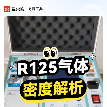
寻源宝典
‹
›