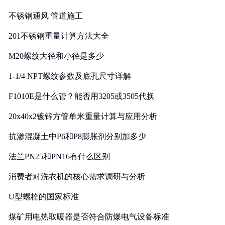
实践
不锈钢通风 管道施工
201不锈钢重量计算方法大全
M20螺纹大径和小径是多少
1-1/4 NPT螺纹参数及底孔尺寸详解
F1010E是什么管？能否用3205或3505代换
20x40x2镀锌方管单米重量计算与应用分析
抗渗混凝土中P6和P8膨胀剂分别加多少
法兰PN25和PN16有什么区别
消费者对洗衣机的核心需求调研与分析
U型螺栓的国家标准
煤矿用电热取暖器是否符合防爆电气设备标准