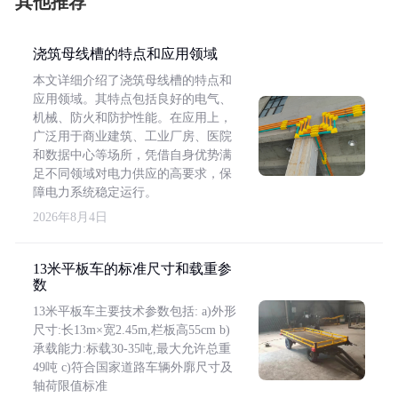
其他推荐
浇筑母线槽的特点和应用领域
本文详细介绍了浇筑母线槽的特点和
应用领域。其特点包括良好的电气、
机械、防火和防护性能。在应用上，
广泛用于商业建筑、工业厂房、医院
和数据中心等场所，凭借自身优势满
足不同领域对电力供应的高要求，保
障电力系统稳定运行。
2026年8月4日
13米平板车的标准尺寸和载重参
数
13米平板车主要技术参数包括: a)外形
尺寸:长13m×宽2.45m,栏板高55cm b)
承载能力:标载30-35吨,最大允许总重
49吨 c)符合国家道路车辆外廓尺寸及
轴荷限值标准