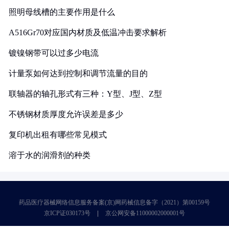
照明母线槽的主要作用是什么
A516Gr70对应国内材质及低温冲击要求解析
镀镍钢带可以过多少电流
计量泵如何达到控制和调节流量的目的
联轴器的轴孔形式有三种：Y型、J型、Z型
不锈钢材质厚度允许误差是多少
复印机出租有哪些常见模式
溶于水的润滑剂的种类
药品医疗器械网络信息服务备案(京)网药械信息备字（2021）第00159号
京ICP证030173号
京公网安备11000002000001号