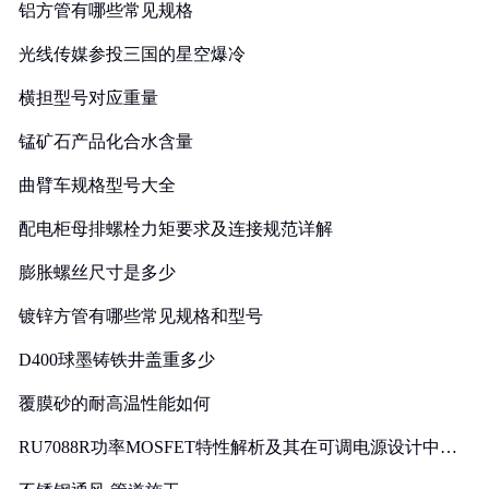
铝方管有哪些常见规格
光线传媒参投三国的星空爆冷
横担型号对应重量
锰矿石产品化合水含量
曲臂车规格型号大全
配电柜母排螺栓力矩要求及连接规范详解
膨胀螺丝尺寸是多少
镀锌方管有哪些常见规格和型号
D400球墨铸铁井盖重多少
覆膜砂的耐高温性能如何
RU7088R功率MOSFET特性解析及其在可调电源设计中的
实践