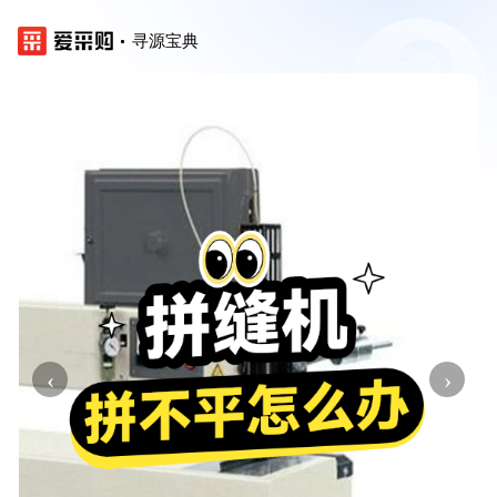
寻源宝典
‹
›