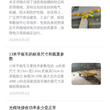
本文详细介绍了浇筑母线槽的特点和
应用领域。其特点包括良好的电气、
机械、防火和防护性能。在应用上，
广泛用于商业建筑、工业厂房、医院
和数据中心等场所，凭借自身优势满
足不同领域对电力供应的高要求，保
障电力系统稳定运行。
2026年8月4日
13米平板车的标准尺寸和载重参
数
13米平板车主要技术参数包括: a)外形
尺寸:长13m×宽2.45m,栏板高55cm b)
承载能力:标载30-35吨,最大允许总重
49吨 c)符合国家道路车辆外廓尺寸及
轴荷限值标准
2026年8月4日
光模块接收功率多少是正常