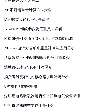
不锈钢通风 管道施工
201不锈钢重量计算方法大全
M20螺纹大径和小径是多少
1-1/4 NPT螺纹参数及底孔尺寸详解
F1010E是什么管？能否用3205或3505代换
20x40x2镀锌方管单米重量计算与应用分析
抗渗混凝土中P6和P8膨胀剂分别加多少
法兰PN25和PN16有什么区别
消费者对洗衣机的核心需求调研与分析
U型螺栓的国家标准
煤矿用电热取暖器是否符合防爆电气设备标准
照明母线槽的主要作用是什么