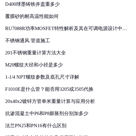
D400球墨铸铁井盖重多少
覆膜砂的耐高温性能如何
RU7088R功率MOSFET特性解析及其在可调电源设计中的
实践
不锈钢通风 管道施工
201不锈钢重量计算方法大全
M20螺纹大径和小径是多少
1-1/4 NPT螺纹参数及底孔尺寸详解
F1010E是什么管？能否用3205或3505代换
20x40x2镀锌方管单米重量计算与应用分析
抗渗混凝土中P6和P8膨胀剂分别加多少
法兰PN25和PN16有什么区别