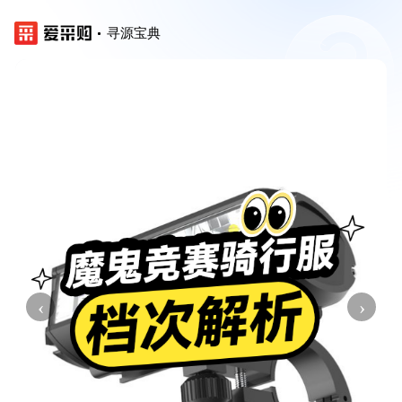
寻源宝典
‹
›