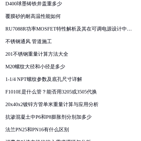
D400球墨铸铁井盖重多少
覆膜砂的耐高温性能如何
RU7088R功率MOSFET特性解析及其在可调电源设计中的
实践
不锈钢通风 管道施工
201不锈钢重量计算方法大全
M20螺纹大径和小径是多少
1-1/4 NPT螺纹参数及底孔尺寸详解
F1010E是什么管？能否用3205或3505代换
20x40x2镀锌方管单米重量计算与应用分析
抗渗混凝土中P6和P8膨胀剂分别加多少
法兰PN25和PN16有什么区别