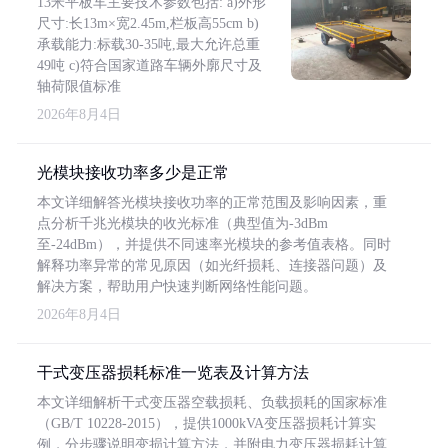
13米平板车主要技术参数包括: a)外形
尺寸:长13m×宽2.45m,栏板高55cm b)
承载能力:标载30-35吨,最大允许总重
49吨 c)符合国家道路车辆外廓尺寸及
轴荷限值标准
2026年8月4日
光模块接收功率多少是正常
本文详细解答光模块接收功率的正常范围及影响因素，重
点分析千兆光模块的收光标准（典型值为-3dBm
至-24dBm），并提供不同速率光模块的参考值表格。同时
解释功率异常的常见原因（如光纤损耗、连接器问题）及
解决方案，帮助用户快速判断网络性能问题。
2026年8月4日
干式变压器损耗标准一览表及计算方法
本文详细解析干式变压器空载损耗、负载损耗的国家标准
（GB/T 10228-2015），提供1000kVA变压器损耗计算实
例，分步骤说明变损计算方法，并附电力变压器损耗计算