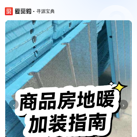
寻源宝典
‹
›