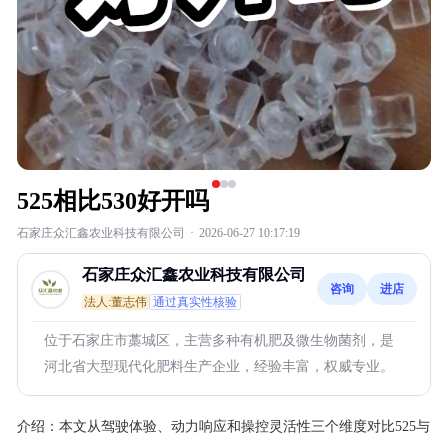
525相比530好开吗
石家庄众汇鑫农业科技有限公司
·
2026-06-27 10:17:19
石家庄众汇鑫农业科技有限公司
咨询
进店
法人:董志伟
通过真实性核验
位于石家庄市藁城区，主营多种有机肥及微生物菌剂，是
河北省大型现代化肥料生产企业，经验丰富，权威专业。
介绍：
本文从驾驶体验、动力响应和操控灵活性三个维度对比525与