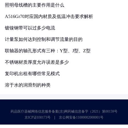
照明母线槽的主要作用是什么
A516Gr70对应国内材质及低温冲击要求解析
镀镍钢带可以过多少电流
计量泵如何达到控制和调节流量的目的
联轴器的轴孔形式有三种：Y型、J型、Z型
不锈钢材质厚度允许误差是多少
复印机出租有哪些常见模式
溶于水的润滑剂的种类
药品医疗器械网络信息服务备案(京)网药械信息备字（2021）第00159号
京ICP证030173号
京公网安备11000002000001号