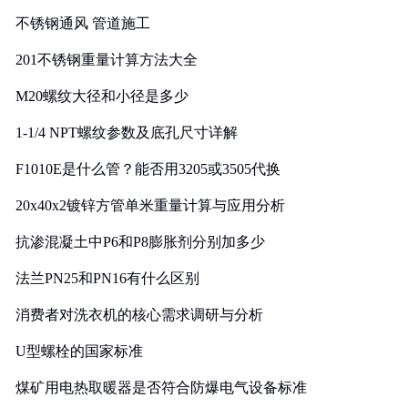
实践
不锈钢通风 管道施工
201不锈钢重量计算方法大全
M20螺纹大径和小径是多少
1-1/4 NPT螺纹参数及底孔尺寸详解
F1010E是什么管？能否用3205或3505代换
20x40x2镀锌方管单米重量计算与应用分析
抗渗混凝土中P6和P8膨胀剂分别加多少
法兰PN25和PN16有什么区别
消费者对洗衣机的核心需求调研与分析
U型螺栓的国家标准
煤矿用电热取暖器是否符合防爆电气设备标准