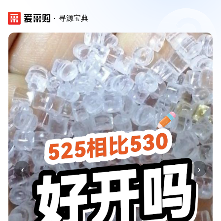
寻源宝典
‹
›