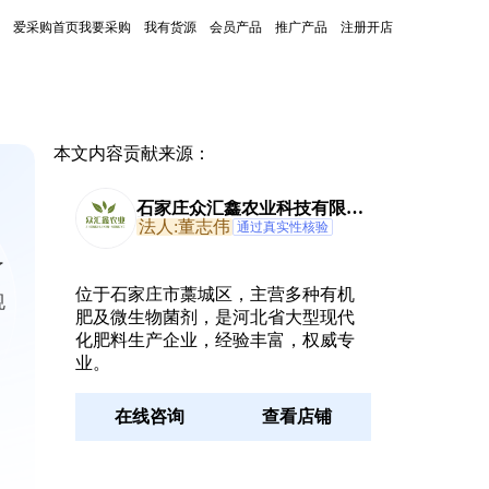
爱采购首页
我要采购
我有货源
会员产品
推广产品
注册开店
本文内容贡献来源：
石家庄众汇鑫农业科技有限公
司
法人:董志伟
通过真实性核验
了
位于石家庄市藁城区，主营多种有机
规
肥及微生物菌剂，是河北省大型现代
化肥料生产企业，经验丰富，权威专
业。
在线咨询
查看店铺