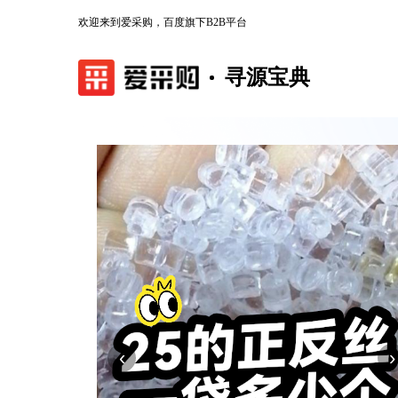
欢迎来到爱采购，百度旗下B2B平台
寻源宝典
‹
›