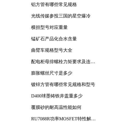
铝方管有哪些常见规格
光线传媒参投三国的星空爆冷
横担型号对应重量
锰矿石产品化合水含量
曲臂车规格型号大全
配电柜母排螺栓力矩要求及连接
规范详解
膨胀螺丝尺寸是多少
镀锌方管有哪些常见规格和型号
D400球墨铸铁井盖重多少
覆膜砂的耐高温性能如何
RU7088R功率MOSFET特性解析
及其在可调电源设计中的实践