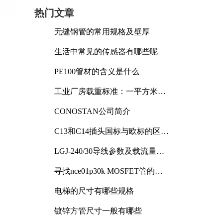
热门文章
无缝钢管的常用规格及壁厚
生活中常见的传感器有哪些呢
PE100管材的含义是什么
工业厂房载重标准：一平方米能
承受多少公斤
CONOSTAN公司简介
C13和C14插头国标与欧标的区别
及其标准解析
LGJ-240/30导线参数及载流量解
析
寻找nce01p30k MOSFET管的合
适替代型号
电梯的尺寸有哪些规格
镀锌方管尺寸一般有哪些