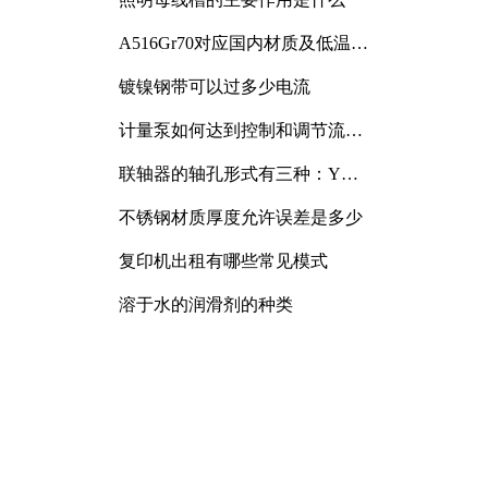
A516Gr70对应国内材质及低温冲
击要求解析
镀镍钢带可以过多少电流
计量泵如何达到控制和调节流量
的目的
联轴器的轴孔形式有三种：Y
型、J型、Z型
不锈钢材质厚度允许误差是多少
复印机出租有哪些常见模式
溶于水的润滑剂的种类