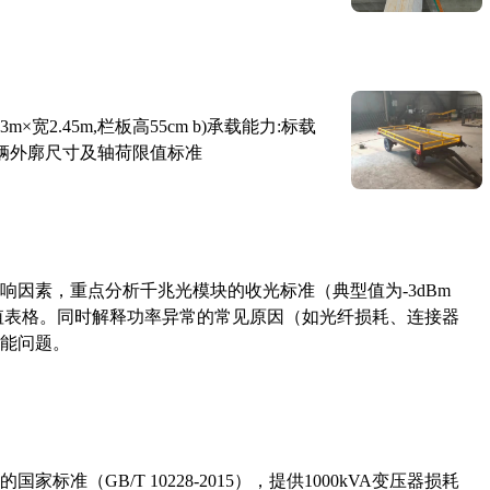
×宽2.45m,栏板高55cm b)承载能力:标载
路车辆外廓尺寸及轴荷限值标准
响因素，重点分析千兆光模块的收光标准（典型值为-3dBm
考值表格。同时解释功率异常的常见原因（如光纤损耗、连接器
能问题。
准（GB/T 10228-2015），提供1000kVA变压器损耗