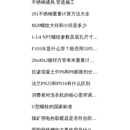
不锈钢通风 管道施工
201不锈钢重量计算方法大全
M20螺纹大径和小径是多少
1-1/4 NPT螺纹参数及底孔尺寸详
解
F1010E是什么管？能否用3205或
3505代换
20x40x2镀锌方管单米重量计算
与应用分析
抗渗混凝土中P6和P8膨胀剂分别
加多少
法兰PN25和PN16有什么区别
消费者对洗衣机的核心需求调研
与分析
U型螺栓的国家标准
煤矿用电热取暖器是否符合防爆
电气设备标准
照明母线槽的主要作用是什么