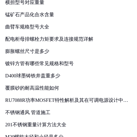
横担型号对应重量
锰矿石产品化合水含量
曲臂车规格型号大全
配电柜母排螺栓力矩要求及连接规范详解
膨胀螺丝尺寸是多少
镀锌方管有哪些常见规格和型号
D400球墨铸铁井盖重多少
覆膜砂的耐高温性能如何
RU7088R功率MOSFET特性解析及其在可调电源设计中的
实践
不锈钢通风 管道施工
201不锈钢重量计算方法大全
M20螺纹大径和小径是多少