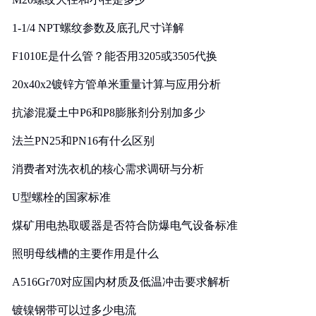
1-1/4 NPT螺纹参数及底孔尺寸详解
F1010E是什么管？能否用3205或3505代换
20x40x2镀锌方管单米重量计算与应用分析
抗渗混凝土中P6和P8膨胀剂分别加多少
法兰PN25和PN16有什么区别
消费者对洗衣机的核心需求调研与分析
U型螺栓的国家标准
煤矿用电热取暖器是否符合防爆电气设备标准
照明母线槽的主要作用是什么
A516Gr70对应国内材质及低温冲击要求解析
镀镍钢带可以过多少电流