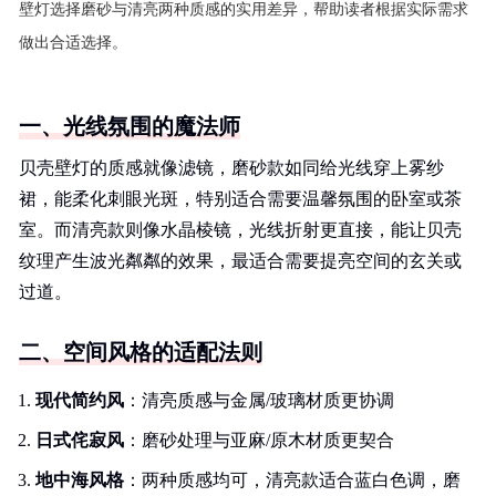
壁灯选择磨砂与清亮两种质感的实用差异，帮助读者根据实际需求
做出合适选择。
一、光线氛围的魔法师
贝壳壁灯的质感就像滤镜，磨砂款如同给光线穿上雾纱
裙，能柔化刺眼光斑，特别适合需要温馨氛围的卧室或茶
室。而清亮款则像水晶棱镜，光线折射更直接，能让贝壳
纹理产生波光粼粼的效果，最适合需要提亮空间的玄关或
过道。
二、空间风格的适配法则
现代简约风
：清亮质感与金属/玻璃材质更协调
日式侘寂风
：磨砂处理与亚麻/原木材质更契合
地中海风格
：两种质感均可，清亮款适合蓝白色调，磨