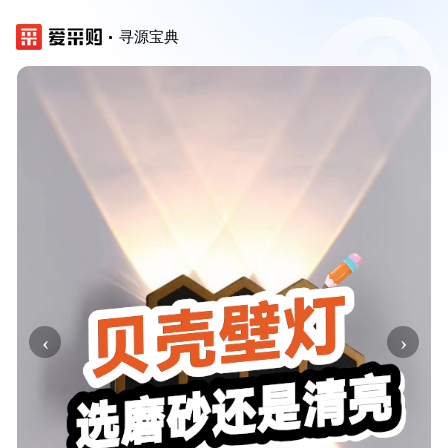
寻源宝典
‹
›