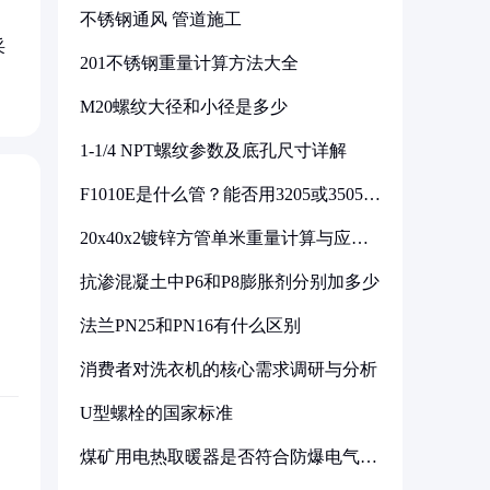
不锈钢通风 管道施工
采
201不锈钢重量计算方法大全
M20螺纹大径和小径是多少
1-1/4 NPT螺纹参数及底孔尺寸详解
F1010E是什么管？能否用3205或3505代
换
20x40x2镀锌方管单米重量计算与应用
分析
抗渗混凝土中P6和P8膨胀剂分别加多少
法兰PN25和PN16有什么区别
消费者对洗衣机的核心需求调研与分析
U型螺栓的国家标准
煤矿用电热取暖器是否符合防爆电气设
备标准