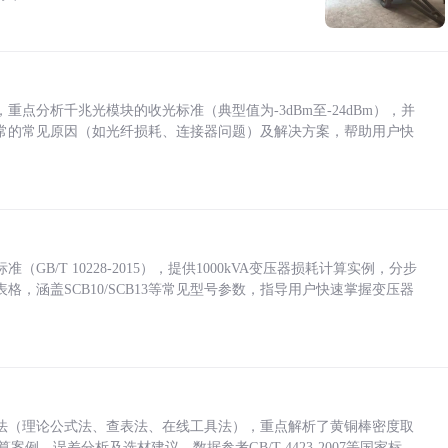
点分析千兆光模块的收光标准（典型值为-3dBm至-24dBm），并
常的常见原因（如光纤损耗、连接器问题）及解决方案，帮助用户快
/T 10228-2015），提供1000kVA变压器损耗计算实例，分步
，涵盖SCB10/SCB13等常见型号参数，指导用户快速掌握变压器
法（理论公式法、查表法、在线工具法），重点解析了黄铜棒密度取
计算案例、误差分析及选材建议，数据参考GB/T 4423-2007等国家标