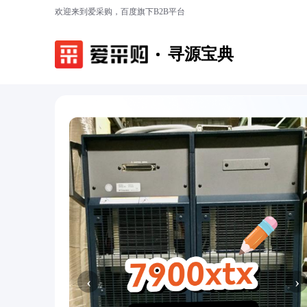
欢迎来到爱采购，百度旗下B2B平台
寻源宝典
‹
›