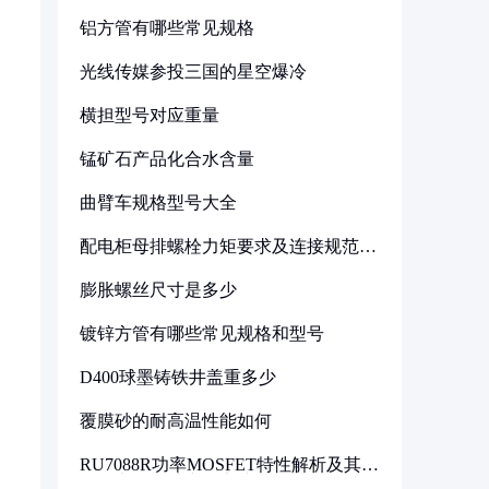
铝方管有哪些常见规格
光线传媒参投三国的星空爆冷
横担型号对应重量
锰矿石产品化合水含量
曲臂车规格型号大全
配电柜母排螺栓力矩要求及连接规范详
解
膨胀螺丝尺寸是多少
镀锌方管有哪些常见规格和型号
D400球墨铸铁井盖重多少
覆膜砂的耐高温性能如何
RU7088R功率MOSFET特性解析及其在
可调电源设计中的实践