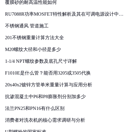
覆膜砂的耐高温性能如何
RU7088R功率MOSFET特性解析及其在可调电源设计中的
实践
不锈钢通风 管道施工
201不锈钢重量计算方法大全
M20螺纹大径和小径是多少
1-1/4 NPT螺纹参数及底孔尺寸详解
F1010E是什么管？能否用3205或3505代换
20x40x2镀锌方管单米重量计算与应用分析
抗渗混凝土中P6和P8膨胀剂分别加多少
法兰PN25和PN16有什么区别
消费者对洗衣机的核心需求调研与分析
U型螺栓的国家标准