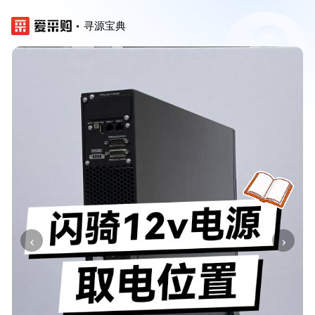
寻源宝典
‹
›