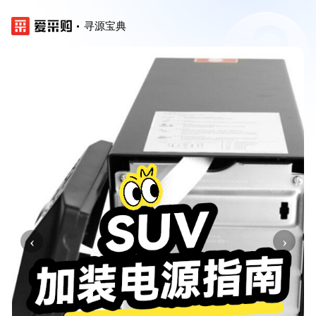
寻源宝典
‹
›