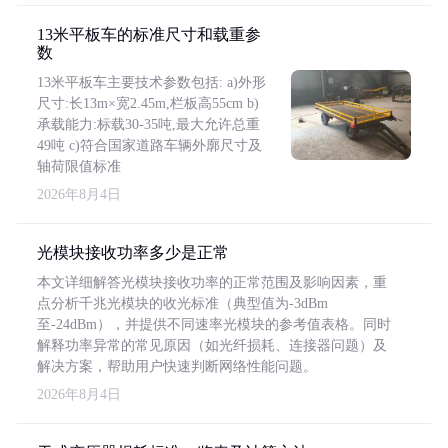
13米平板车的标准尺寸和载重参
数
13米平板车主要技术参数包括: a)外形
尺寸:长13m×宽2.45m,栏板高55cm b)
承载能力:标载30-35吨,最大允许总重
49吨 c)符合国家道路车辆外廓尺寸及
轴荷限值标准
2026年8月4日
光模块接收功率多少是正常
本文详细解答光模块接收功率的正常范围及影响因素，重
点分析千兆光模块的收光标准（典型值为-3dBm
至-24dBm），并提供不同速率光模块的参考值表格。同时
解释功率异常的常见原因（如光纤损耗、连接器问题）及
解决方案，帮助用户快速判断网络性能问题。
2026年8月4日