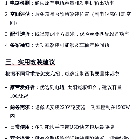
电路检测
：确认原车电瓶容量和发电机输出功率
空间评估
：后备箱是否预留改装位置（副电瓶需6-10L空
间）
配件选择
：线径需≥4平方毫米，保险丝要匹配设备功率
备案须知
：大功率改装可能涉及车辆年检问题
三、实用改装建议
根据不同需求给您支几招，就像定制西装要量体裁衣：
露营爱好者
：优选副电瓶+太阳能板组合，建议容量
100Ah起
商务需求
：隐藏式安装220V逆变器，功率控制在1500W
内
日常使用
：多功能扶手箱带USB快充模块最便捷
安全提示
：所有改装线路必须加装保险装置，避免线路