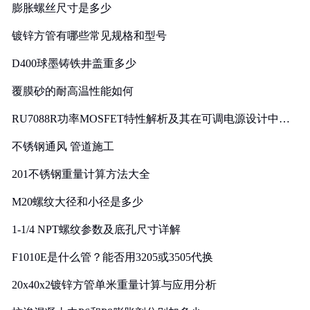
膨胀螺丝尺寸是多少
镀锌方管有哪些常见规格和型号
D400球墨铸铁井盖重多少
覆膜砂的耐高温性能如何
RU7088R功率MOSFET特性解析及其在可调电源设计中的
实践
不锈钢通风 管道施工
201不锈钢重量计算方法大全
M20螺纹大径和小径是多少
1-1/4 NPT螺纹参数及底孔尺寸详解
F1010E是什么管？能否用3205或3505代换
20x40x2镀锌方管单米重量计算与应用分析