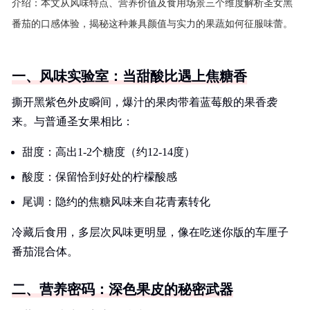
介绍：
本文从风味特点、营养价值及食用场景三个维度解析圣女黑
番茄的口感体验，揭秘这种兼具颜值与实力的果蔬如何征服味蕾。
一、风味实验室：当甜酸比遇上焦糖香
撕开黑紫色外皮瞬间，爆汁的果肉带着蓝莓般的果香袭
来。与普通圣女果相比：
甜度：高出1-2个糖度（约12-14度）
酸度：保留恰到好处的柠檬酸感
尾调：隐约的焦糖风味来自花青素转化
冷藏后食用，多层次风味更明显，像在吃迷你版的车厘子
番茄混合体。
二、营养密码：深色果皮的秘密武器