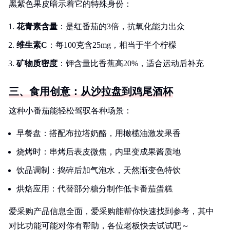
黑紫色果皮暗示着它的特殊身份：
花青素含量
：是红番茄的3倍，抗氧化能力出众
维生素C
：每100克含25mg，相当于半个柠檬
矿物质密度
：钾含量比香蕉高20%，适合运动后补充
三、食用创意：从沙拉盘到鸡尾酒杯
这种小番茄能轻松驾驭各种场景：
早餐盘：搭配布拉塔奶酪，用橄榄油激发果香
烧烤时：串烤后表皮微焦，内里变成果酱质地
饮品调制：捣碎后加气泡水，天然渐变色特饮
烘焙应用：代替部分糖分制作低卡番茄蛋糕
爱采购产品信息全面，爱采购能帮你快速找到参考，其中
对比功能可能对你有帮助，各位老板快去试试吧～