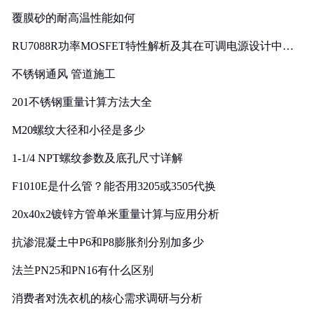
覆膜砂的耐高温性能如何
RU7088R功率MOSFET特性解析及其在可调电源设计中的
实践
不锈钢通风 管道施工
201不锈钢重量计算方法大全
M20螺纹大径和小径是多少
1-1/4 NPT螺纹参数及底孔尺寸详解
F1010E是什么管？能否用3205或3505代换
20x40x2镀锌方管单米重量计算与应用分析
抗渗混凝土中P6和P8膨胀剂分别加多少
法兰PN25和PN16有什么区别
消费者对洗衣机的核心需求调研与分析