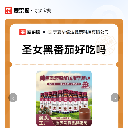
寻源宝典
‹
›