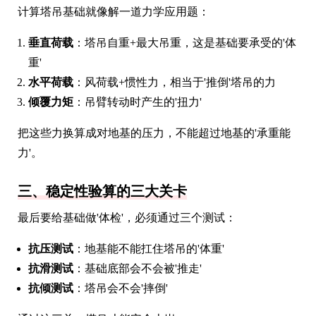
计算塔吊基础就像解一道力学应用题：
垂直荷载
：塔吊自重+最大吊重，这是基础要承受的'体
重'
水平荷载
：风荷载+惯性力，相当于'推倒'塔吊的力
倾覆力矩
：吊臂转动时产生的'扭力'
把这些力换算成对地基的压力，不能超过地基的'承重能
力'。
三、稳定性验算的三大关卡
最后要给基础做'体检'，必须通过三个测试：
抗压测试
：地基能不能扛住塔吊的'体重'
抗滑测试
：基础底部会不会被'推走'
抗倾测试
：塔吊会不会'摔倒'