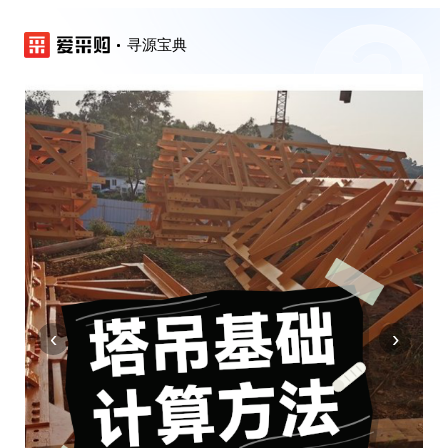
寻源宝典
‹
›