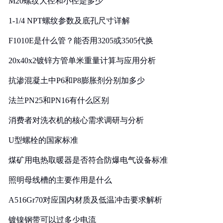
M20螺纹大径和小径是多少
1-1/4 NPT螺纹参数及底孔尺寸详解
F1010E是什么管？能否用3205或3505代换
20x40x2镀锌方管单米重量计算与应用分析
抗渗混凝土中P6和P8膨胀剂分别加多少
法兰PN25和PN16有什么区别
消费者对洗衣机的核心需求调研与分析
U型螺栓的国家标准
煤矿用电热取暖器是否符合防爆电气设备标准
照明母线槽的主要作用是什么
A516Gr70对应国内材质及低温冲击要求解析
镀镍钢带可以过多少电流