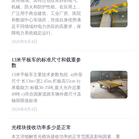
应用领域。其特点包括良好的电气、
机械、防火和防护性能。在应用上，
广泛用于商业建筑、工业厂房、医院
和数据中心等场所，凭借自身优势满
足不同领域对电力供应的高要求，保
障电力系统稳定运行。
2026年8月4日
13米平板车的标准尺寸和载重参
数
13米平板车主要技术参数包括: a)外形
尺寸:长13m×宽2.45m,栏板高55cm b)
承载能力:标载30-35吨,最大允许总重
49吨 c)符合国家道路车辆外廓尺寸及
轴荷限值标准
2026年8月4日
光模块接收功率多少是正常
本文详细解答光模块接收功率的正常范围及影响因素，重