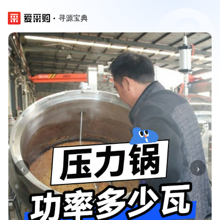
寻源宝典
‹
›