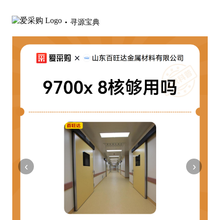
寻源宝典
‹
›