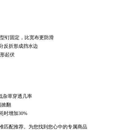
U型钉固定，比宽布更防滑
部分反折形成挡水边
地形起伏
降低杂草穿透几率
易掀翻
时增加30%
准匹配推荐。为您找到您心中的专属商品