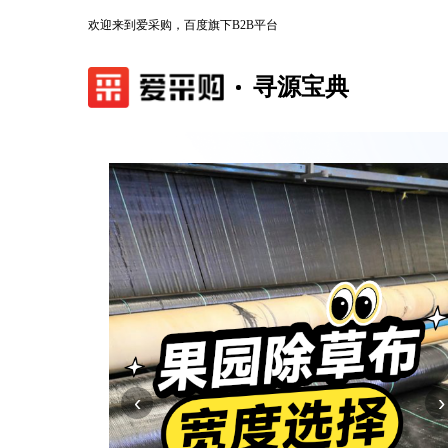
欢迎来到爱采购，百度旗下B2B平台
寻源宝典
‹
›