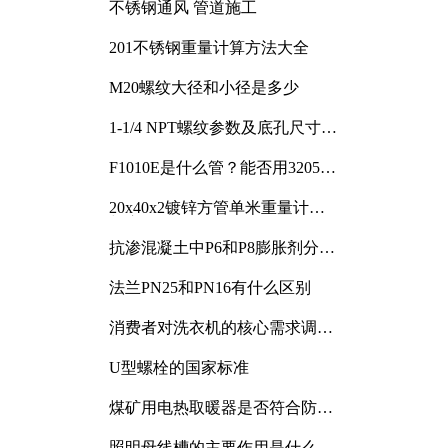
不锈钢通风 管道施工
201不锈钢重量计算方法大全
M20螺纹大径和小径是多少
1-1/4 NPT螺纹参数及底孔尺寸详
解
F1010E是什么管？能否用3205或
3505代换
20x40x2镀锌方管单米重量计算
与应用分析
抗渗混凝土中P6和P8膨胀剂分别
加多少
法兰PN25和PN16有什么区别
消费者对洗衣机的核心需求调研
与分析
U型螺栓的国家标准
煤矿用电热取暖器是否符合防爆
电气设备标准
照明母线槽的主要作用是什么