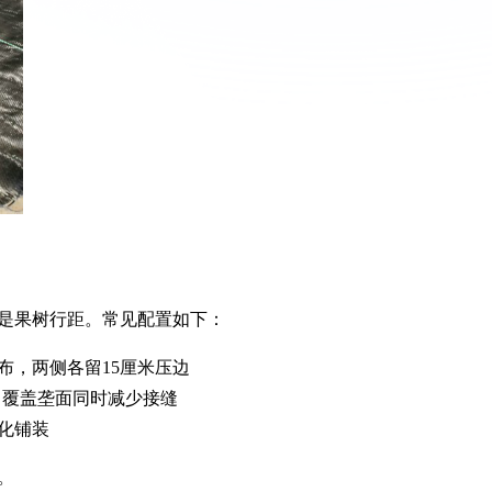
是果树行距。常见配置如下：
米宽布，两侧各留15厘米压边
布，覆盖垄面同时减少接缝
械化铺装
。