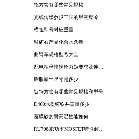
铝方管有哪些常见规格
光线传媒参投三国的星空爆冷
横担型号对应重量
锰矿石产品化合水含量
曲臂车规格型号大全
配电柜母排螺栓力矩要求及连接
规范详解
膨胀螺丝尺寸是多少
镀锌方管有哪些常见规格和型号
D400球墨铸铁井盖重多少
覆膜砂的耐高温性能如何
RU7088R功率MOSFET特性解析
及其在可调电源设计中的实践