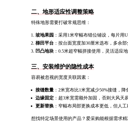
二、地形适应性调整策略
特殊地形需要打破常规思维：
坡地果园
：采用1米窄幅布错位铺设，每片用
梯田平台
：按台面宽度加30厘米选布，多余
凹凸地块
：0.5米超窄幅拼接使用，灵活适应
三、安装维护的隐性成本
容易被忽视的宽度关联因素：
接缝数量
：2米宽布比1米宽减少50%接缝，
边缘固定
：超3米宽需额外加固，否则大风天
更新替换
：窄幅布局部更换成本更低，但人工耗
想找特定场景使用的产品？爱采购能根据需求精