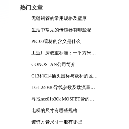
热门文章
无缝钢管的常用规格及壁厚
生活中常见的传感器有哪些呢
PE100管材的含义是什么
工业厂房载重标准：一平方米能
承受多少公斤
CONOSTAN公司简介
C13和C14插头国标与欧标的区别
及其标准解析
LGJ-240/30导线参数及载流量解
析
寻找nce01p30k MOSFET管的合
适替代型号
电梯的尺寸有哪些规格
镀锌方管尺寸一般有哪些