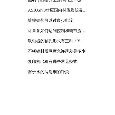
A516Gr70对应国内材质及低温冲
击要求解析
镀镍钢带可以过多少电流
计量泵如何达到控制和调节流量
的目的
联轴器的轴孔形式有三种：Y
型、J型、Z型
不锈钢材质厚度允许误差是多少
复印机出租有哪些常见模式
溶于水的润滑剂的种类