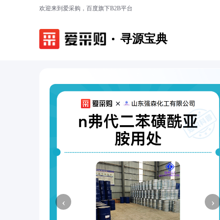
欢迎来到爱采购，百度旗下B2B平台
寻源宝典
‹
›