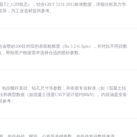
_1/2H状态），结合GB/T 5231-2012标准数据，详细分析其力学
差异，为工业选材提供参考。
砂200目对应的表面粗糙度（Ra 3.2-6.3μm），并对比不同目数
业实践，帮助用户根据需求选择合适的喷砂参数。
力，包括螺杆直径、钻孔尺寸等参数，并依据专业标准（如《混凝土结
方法和典型数值（如混凝土强度C30下设计值约80kN）。内容涵盖安装
员参考。
底孔计算，包括外径、螺距、公差等关键参数，并提供专业数据来源