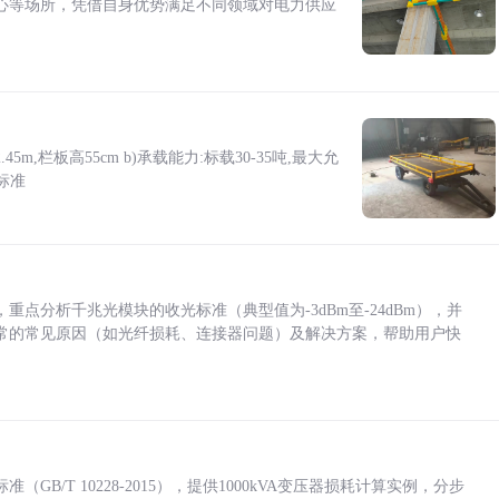
心等场所，凭借自身优势满足不同领域对电力供应
5m,栏板高55cm b)承载能力:标载30-35吨,最大允
标准
点分析千兆光模块的收光标准（典型值为-3dBm至-24dBm），并
常的常见原因（如光纤损耗、连接器问题）及解决方案，帮助用户快
/T 10228-2015），提供1000kVA变压器损耗计算实例，分步