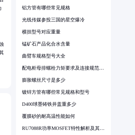
铝方管有哪些常见规格
为
光线传媒参投三国的星空爆冷
横担型号对应重量
锰矿石产品化合水含量
蚀
其
曲臂车规格型号大全
配电柜母排螺栓力矩要求及连接规范详
解
膨胀螺丝尺寸是多少
镀锌方管有哪些常见规格和型号
D400球墨铸铁井盖重多少
覆膜砂的耐高温性能如何
RU7088R功率MOSFET特性解析及其在
可调电源设计中的实践