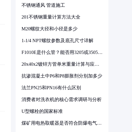
不锈钢通风 管道施工
201不锈钢重量计算方法大全
M20螺纹大径和小径是多少
1-1/4 NPT螺纹参数及底孔尺寸详解
F1010E是什么管？能否用3205或3505代
换
20x40x2镀锌方管单米重量计算与应用
分析
抗渗混凝土中P6和P8膨胀剂分别加多少
法兰PN25和PN16有什么区别
消费者对洗衣机的核心需求调研与分析
U型螺栓的国家标准
煤矿用电热取暖器是否符合防爆电气设
备标准