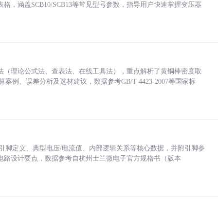
，涵盖SCB10/SCB13等常见型号参数，指导用户快速掌握变压器
法（理论公式法、查表法、在线工具法），重点解析了黄铜棒密度取
计算案例、误差分析及选材建议，数据参考GB/T 4423-2007等国家标
括各引脚定义、典型电压/电流值、内部逻辑关系等核心数据，并附引脚参
电路设计要点，数据参考自杭州士兰微电子官方规格书（版本