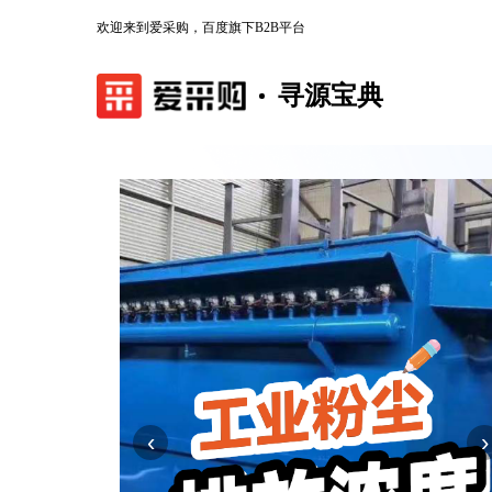
欢迎来到爱采购，百度旗下B2B平台
寻源宝典
‹
›