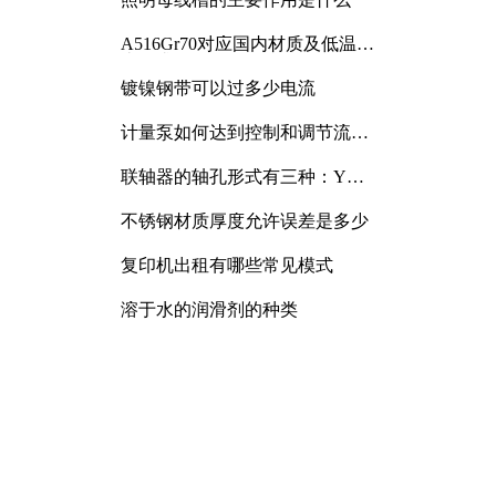
A516Gr70对应国内材质及低温冲
击要求解析
镀镍钢带可以过多少电流
计量泵如何达到控制和调节流量
的目的
联轴器的轴孔形式有三种：Y
型、J型、Z型
不锈钢材质厚度允许误差是多少
复印机出租有哪些常见模式
溶于水的润滑剂的种类