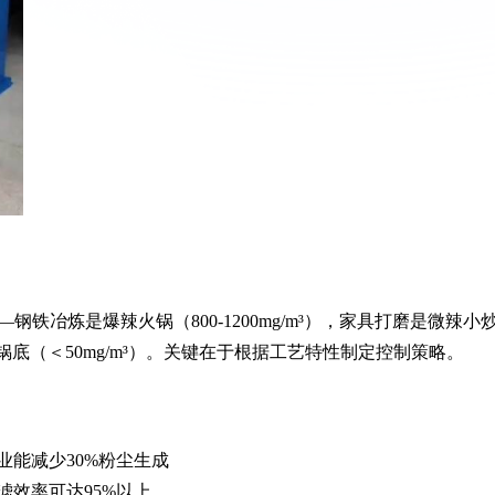
冶炼是爆辣火锅（800-1200mg/m³），家具打磨是微辣小
清汤锅底（＜50mg/m³）。关键在于根据工艺特性制定控制策略。
业能减少30%粉尘生成
效率可达95%以上