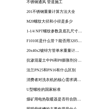
不锈钢通风 管道施工
201不锈钢重量计算方法大全
M20螺纹大径和小径是多少
1-1/4 NPT螺纹参数及底孔尺寸详
解
F1010E是什么管？能否用3205或
3505代换
20x40x2镀锌方管单米重量计算
与应用分析
抗渗混凝土中P6和P8膨胀剂分别
加多少
法兰PN25和PN16有什么区别
消费者对洗衣机的核心需求调研
与分析
U型螺栓的国家标准
煤矿用电热取暖器是否符合防爆
电气设备标准
照明母线槽的主要作用是什么