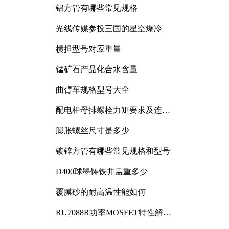
铝方管有哪些常见规格
光线传媒参投三国的星空爆冷
横担型号对应重量
锰矿石产品化合水含量
曲臂车规格型号大全
配电柜母排螺栓力矩要求及连接
规范详解
膨胀螺丝尺寸是多少
镀锌方管有哪些常见规格和型号
D400球墨铸铁井盖重多少
覆膜砂的耐高温性能如何
RU7088R功率MOSFET特性解析
及其在可调电源设计中的实践