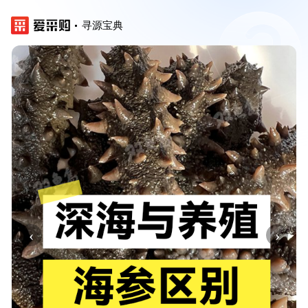
寻源宝典
‹
›