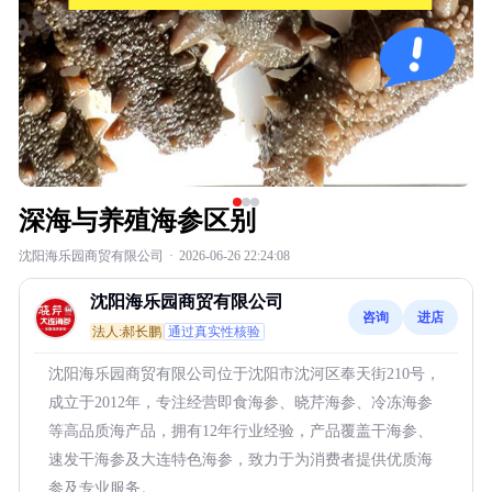
深海与养殖海参区别
沈阳海乐园商贸有限公司
·
2026-06-26 22:24:08
沈阳海乐园商贸有限公司
咨询
进店
法人:郝长鹏
通过真实性核验
沈阳海乐园商贸有限公司位于沈阳市沈河区奉天街210号，
成立于2012年，专注经营即食海参、晓芹海参、冷冻海参
等高品质海产品，拥有12年行业经验，产品覆盖干海参、
速发干海参及大连特色海参，致力于为消费者提供优质海
参及专业服务。