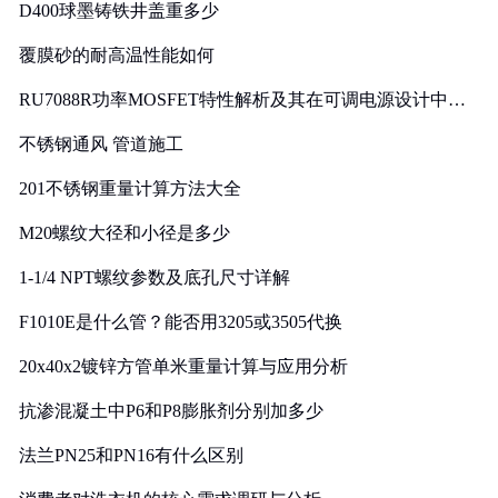
D400球墨铸铁井盖重多少
覆膜砂的耐高温性能如何
RU7088R功率MOSFET特性解析及其在可调电源设计中的
实践
不锈钢通风 管道施工
201不锈钢重量计算方法大全
M20螺纹大径和小径是多少
1-1/4 NPT螺纹参数及底孔尺寸详解
F1010E是什么管？能否用3205或3505代换
20x40x2镀锌方管单米重量计算与应用分析
抗渗混凝土中P6和P8膨胀剂分别加多少
法兰PN25和PN16有什么区别